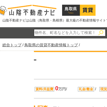
このページの本文へ
山陰不動産ナビは山陰（鳥取県・島根県）最大級の不動産情報サイト
現
総合トップ
/
鳥取県の賃貸不動産情報トップ
/
在
の
位
置：
0
万円/
/
賃料/共益費
礼金/敷金
現況