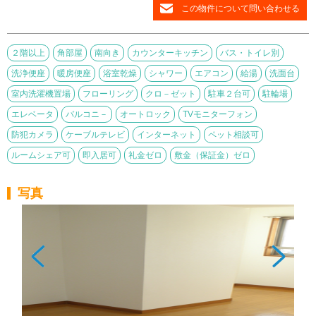
この物件について問い合わせる
２階以上
角部屋
南向き
カウンターキッチン
バス・トイレ別
洗浄便座
暖房便座
浴室乾燥
シャワー
エアコン
給湯
洗面台
室内洗濯機置場
フローリング
クロ－ゼット
駐車２台可
駐輪場
エレベータ
バルコニ－
オートロック
TVモニターフォン
防犯カメラ
ケーブルテレビ
インターネット
ペット相談可
ルームシェア可
即入居可
礼金ゼロ
敷金（保証金）ゼロ
写真