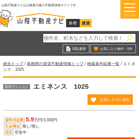
このページの本文へ
山陰不動産ナビは山陰最大級の不動産情報サイトです。
メニュー
閲覧履歴
お気に入り物件：
0
件
現
総合トップ
/
島根県の賃貸不動産情報トップ
/
検索条件結果一覧
/
エミネ
在
ンス 1025
の
位
エミネンス 1025
置：
賃貸マンション
お気に入りに追加
5.9
万円/3,000円
賃料/共益費
無し/無し
礼金/敷金
空室中
現況