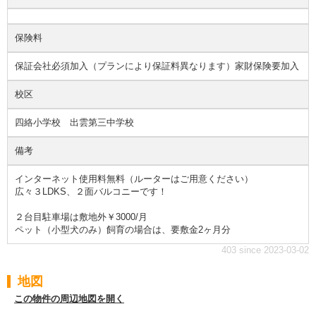
保険料
保証会社必須加入（プランにより保証料異なります）家財保険要加入
校区
四絡小学校 出雲第三中学校
備考
インターネット使用料無料（ルーターはご用意ください）
広々３LDKS、２面バルコニーです！
２台目駐車場は敷地外￥3000/月
ペット（小型犬のみ）飼育の場合は、要敷金2ヶ月分
403 since 2023-03-02
地図
この物件の周辺地図を開く