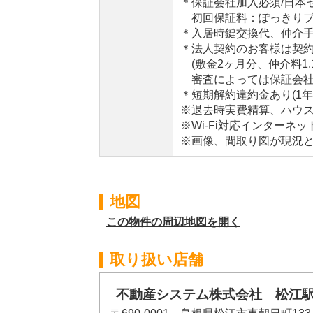
＊保証会社加入必須/日本
初回保証料：ぽっきりプラン
＊入居時鍵交換代、仲介
＊法人契約のお客様は契
(敷金2ヶ月分、仲介料1.
審査によっては保証会社へ
＊短期解約違約金あり(1
※退去時実費精算、ハウ
※Wi-Fi対応インターネ
※画像、間取り図が現況
地図
この物件の周辺地図を開く
取り扱い店舗
不動産システム株式会社 松江