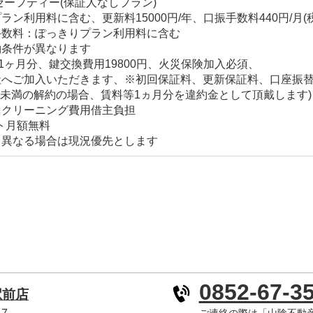
セーフティー(保証人なしプラン)
利用料に含む、更新料15000円/年、口振手数料440円/月(税
手数料：ぽっきりプラン利用料に含む
約条件が異なります
1ヶ月分、鍵交換費用19800円、火災保険加入必須、
ご加入いただきます、※初回保証料、更新保証料、口座振替手
年未満の解約の場合、賃料等1ヵ月分を違約金として頂戴します)
スクリーニング費用借主負担
ット月額無料
と異なる場合は現況優先とします
0852-67-3
駅前店