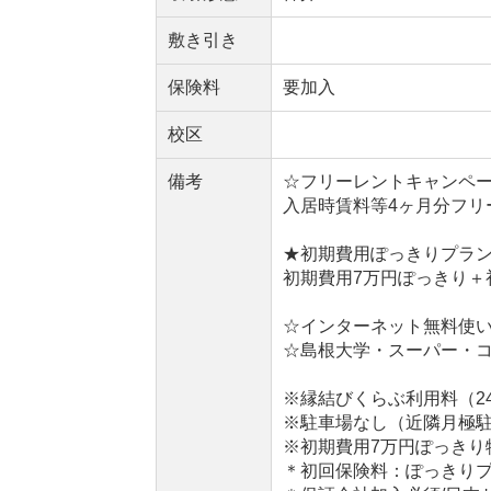
敷き引き
保険料
要加入
校区
備考
☆フリーレントキャンペ
入居時賃料等4ヶ月分フリ
★初期費用ぽっきりプラ
初期費用7万円ぽっきり＋
☆インターネット無料使い
☆島根大学・スーパー・
※縁結びくらぶ利用料（24
※駐車場なし（近隣月極
※初期費用7万円ぽっきり
＊初回保険料：ぽっきり