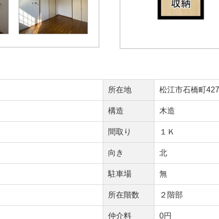
所在地
松江市石橋町427
構造
木造
間取り
１Ｋ
向き
北
駐車場
無
所在階数
２階部
仲介料
0円