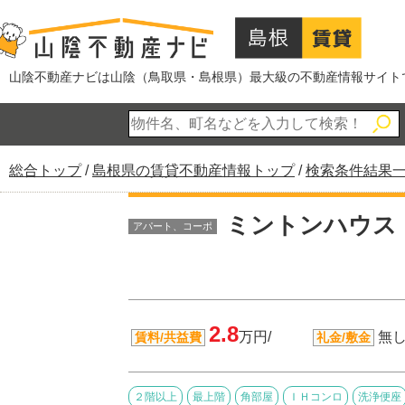
このページの本文へ
山陰不動産ナビは山陰（鳥取県・島根県）最大級の不動産情報サイト
現
総合トップ
/
島根県の賃貸不動産情報トップ
/
検索条件結果
在
の
ミントンハウス 
アパート、コーポ
位
置：
2.8
万円/
無し
賃料/共益費
礼金/敷金
２階以上
最上階
角部屋
ＩＨコンロ
洗浄便座