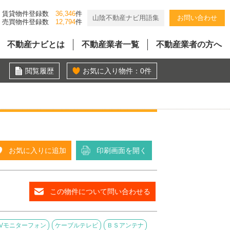
賃貸物件登録数
36,346
件
山陰不動産ナビ用語集
お問い合わせ
売買物件登録数
12,794
件
不動産ナビとは
不動産業者一覧
不動産業者の方へ
閲覧履歴
お気に入り物件：
0
件
お気に入りに追加
印刷画面を開く
この物件について問い合わせる
TVモニターフォン
ケーブルテレビ
ＢＳアンテナ