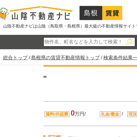
このページの本文へ
山陰不動産ナビは山陰（鳥取県・島根県）最大級の不動産情報サイト
現
総合トップ
/
島根県の賃貸不動産情報トップ
/
検索条件結果
在
の
位
置：
0
万円/
/
賃料/共益費
礼金/敷金
現況