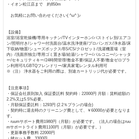
・イオン松江店まで 約850m
お気軽にお問い合わせください( ^ω^ )♪
【設備】
浴室/浴室乾燥機/専用キッチン/TVインターホン/バストイレ別/エアコ
ン/照明付き/シャワー付洗面台/温水洗浄便座/プロパンガス/浄水器/床
下収納/物置/シューズボックス/BS/CS/クロゼット/洗濯機置場（室
内）/洗面所独立/専用ゴミ置き場/給湯/シャワー/バルコニー/シャッタ
ー/セキュリティキー/24時間管理/敷金不要/保証人不要/敷金ゼロプラ
ン利用可/LGBTQフレンドリー/家具家電レンタル利用可
※（注） 浄水器をご利用の際は、別途カートリッジ代が必要です。
【注意事項】
・保証会社原則加入 保証委託料 契約時：22000円 月額：賃料総額の
2.2%又は5.5%必要。
・月額保証委託料：1293円 (2.2％プランの場合)
・契約時に退去時のクリーニング費として、￥60000が必要となりま
す。
・ruumサポート費用1980円（月額）が必要です。（法人の場合はruu
mサポートライト費用1100円（月額）が必要です。）
・更新事務手数料 22000円
・鍵セット費 3300円