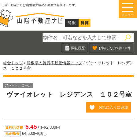
このページの本文へ
山陰不動産ナビは山陰最大級の不動産情報サイトです。
メニュー
閲覧履歴
お気に入り物件：
0
件
現
総合トップ
/
島根県の賃貸不動産情報トップ
/
ヴァイオレット レジデン
在
ス １０２号室
の
位
置：
アパート、コーポ
ヴァイオレット レジデンス １０２号室
お気に入りに追加
5.45
万円/2,300円
賃料/共益費
64,500円/無し
礼金/敷金