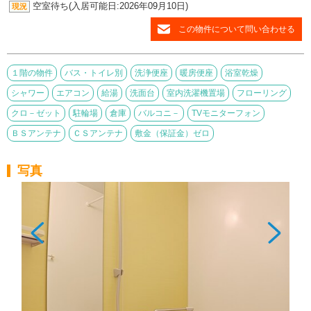
空室待ち(入居可能日:2026年09月10日)
現況
この物件について問い合わせる
１階の物件
バス・トイレ別
洗浄便座
暖房便座
浴室乾燥
シャワー
エアコン
給湯
洗面台
室内洗濯機置場
フローリング
クロ－ゼット
駐輪場
倉庫
バルコニ－
TVモニターフォン
ＢＳアンテナ
ＣＳアンテナ
敷金（保証金）ゼロ
写真