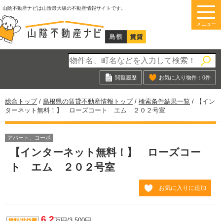
このページの本文へ
山陰不動産ナビは山陰最大級の不動産情報サイトです。
メニュー
閲覧履歴
お気に入り物件：
0
件
現
総合トップ
/
島根県の賃貸不動産情報トップ
/
検索条件結果一覧
/
【イン
在
ターネット無料！】 ローズコート エム ２０２号室
の
位
置：
アパート、コーポ
【インターネット無料！】 ローズコー
ト エム ２０２号室
お気に入りに追加
6.2
万円/3,500円
賃料/共益費