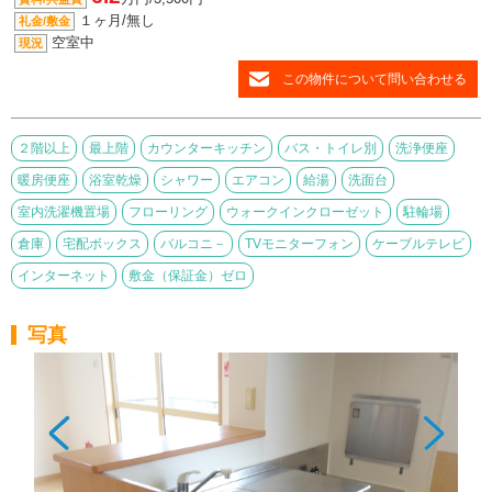
１ヶ月/無し
礼金/敷金
空室中
現況
この物件について問い合わせる
２階以上
最上階
カウンターキッチン
バス・トイレ別
洗浄便座
暖房便座
浴室乾燥
シャワー
エアコン
給湯
洗面台
室内洗濯機置場
フローリング
ウォークインクローゼット
駐輪場
倉庫
宅配ボックス
バルコニ－
TVモニターフォン
ケーブルテレビ
インターネット
敷金（保証金）ゼロ
写真