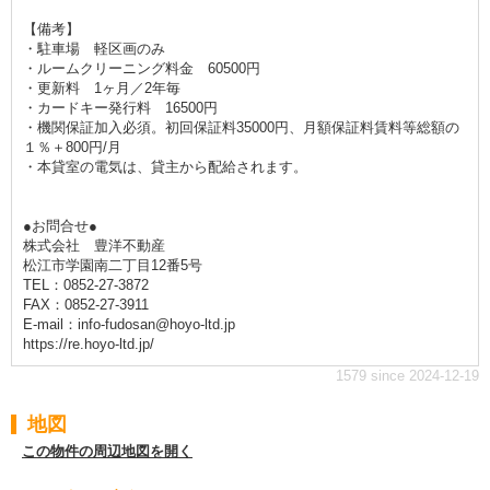
【備考】
・駐車場 軽区画のみ
・ルームクリーニング料金 60500円
・更新料 1ヶ月／2年毎
・カードキー発行料 16500円
・機関保証加入必須。初回保証料35000円、月額保証料賃料等総額の
１％＋800円/月
・本貸室の電気は、貸主から配給されます。
●お問合せ●
株式会社 豊洋不動産
松江市学園南二丁目12番5号
TEL：0852-27-3872
FAX：0852-27-3911
E-mail：info-fudosan@hoyo-ltd.jp
https://re.hoyo-ltd.jp/
1579 since 2024-12-19
地図
この物件の周辺地図を開く