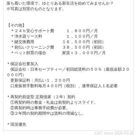
落ち着いた環境で、ゆとりある新生活を始めてみませんか？
※写真は別室のものとなります。
【その他】
＊２４ｈ安心サポート費 １，８００円／月
＊浄水器リース料 １，１００円／月
＊鍵交換費用 １６，５００円（初回）
＊前払いクリーニング費 ３８，５００円（初回）
＊ペット飼育の場合 家賃＋３，０００円／月
＊保証会社要加入
保証会社：日本セーフティー／初回総賃料の５０％（最低金額２０
０００円）
更新保証料：月払い１，２００円
口座振替手数料毎月４００円（税別）、連帯保証人１名必要
＊再契約前提型 定期借家（２年）契約
①再契約時の敷金・礼金は前契約よりスライド。
②再契約時は事務手続費が必要。
③２年間の契約期間中は賃料の増減なし。
＊現況優先
1167 since 2026-03-26