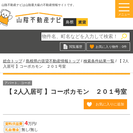
このページの本文へ
山陰不動産ナビは山陰最大級の不動産情報サイトです。
メニュー
閲覧履歴
お気に入り物件：
0
件
現
総合トップ
/
島根県の賃貸不動産情報トップ
/
検索条件結果一覧
/
【 2人
在
入居可 】コーポカモン ２０１号室
の
位
置：
アパート、コーポ
【 2人入居可 】コーポカモン ２０１号室
お気に入りに追加
4
万円/
賃料/共益費
無し/無し
礼金/敷金