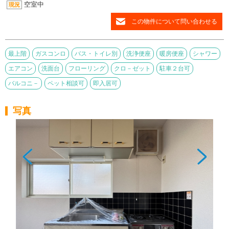
空室中
現況
この物件について問い合わせる
最上階
ガスコンロ
バス・トイレ別
洗浄便座
暖房便座
シャワー
エアコン
洗面台
フローリング
クロ－ゼット
駐車２台可
バルコニ－
ペット相談可
即入居可
写真