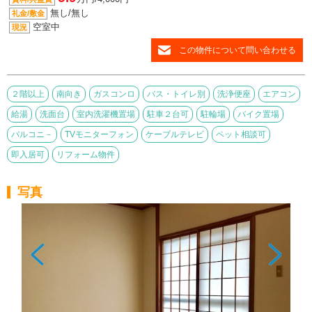
無し/無し
礼金/敷金
空室中
現況
この物件について問い合わせる
２階以上
南向き
ガスコンロ
バス・トイレ別
洗浄便座
エアコン
給湯
洗面台
室内洗濯機置場
駐車２台可
駐輪場
バイク置場
バルコニ－
TVモニターフォン
ケーブルテレビ
ペット相談可
即入居可
リフォーム物件
写真