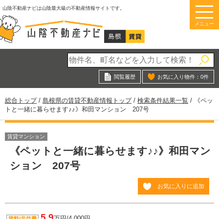
このページの本文へ
山陰不動産ナビは山陰最大級の不動産情報サイトです。
メニュー
閲覧履歴
お気に入り物件：
0
件
現
総合トップ
/
島根県の賃貸不動産情報トップ
/
検索条件結果一覧
/
《ペッ
在
トと一緒に暮らせます♪♪》和田マンション 207号
の
位
置：
賃貸マンション
《ペットと一緒に暮らせます♪♪》和田マン
ション 207号
お気に入りに追加
5.9
万円/4,000円
賃料/共益費