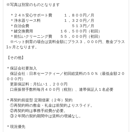
※写真は別室のものとなります
＊２４ｈ安心サポート費 １，８００円／月
＊浄水器リース料 １，３２０円／月
＊自治会費 ５１３円／月
＊鍵交換費用 １６，５００円（初回）
＊前払いクリーニング費 ５５，０００円（初回）
※ペット飼育の場合は賃料金額にプラス３，０００円、敷金プラス
1ヶ月となります。
【その他】
＊保証会社要加入
保証会社：日本セーフティー／初回総賃料の５０％（最低金額２０
０００円）
更新保証料：月払い１，２００円
口座振替手数料毎月４００円（税別）、連帯保証人１名必要
＊再契約前提型 定期借家（２年）契約
①再契約時の敷金・礼金は前契約よりスライド。
②再契約時は事務手続費が必要。
③２年間の契約期間中は賃料の増減なし。
＊現況優先