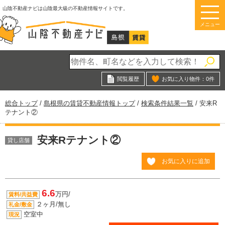
このページの本文へ
山陰不動産ナビは山陰最大級の不動産情報サイトです。
メニュー
閲覧履歴
お気に入り物件：
0
件
現
総合トップ
/
島根県の賃貸不動産情報トップ
/
検索条件結果一覧
/
安来R
在
テナント②
の
位
安来Rテナント②
置：
貸し店舗
お気に入りに追加
6.6
万円/
賃料/共益費
２ヶ月/無し
礼金/敷金
空室中
現況