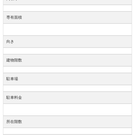
専有面積
向き
建物階数
駐車場
駐車料金
所在階数