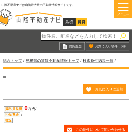
このページの本文へ
山陰不動産ナビは山陰最大級の不動産情報サイトです。
メニュー
閲覧履歴
お気に入り物件：
0
件
現
総合トップ
/
島根県の賃貸不動産情報トップ
/
検索条件結果一覧
/
在
の
位
置：
お気に入りに追加
0
万円/
賃料/共益費
/
礼金/敷金
現況
この物件について問い合わせる