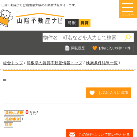
このページの本文へ
山陰不動産ナビは山陰最大級の不動産情報サイトです。
メニュー
閲覧履歴
お気に入り物件：
0
件
現
総合トップ
/
島根県の賃貸不動産情報トップ
/
検索条件結果一覧
/
在
の
位
置：
お気に入りに追加
0
万円/
賃料/共益費
/
礼金/敷金
現況
この物件について問い合わせる