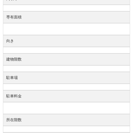
専有面積
向き
建物階数
駐車場
駐車料金
所在階数