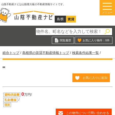
このページの本文へ
山陰不動産ナビは山陰最大級の不動産情報サイトです。
メニュー
閲覧履歴
お気に入り物件：
0
件
現
総合トップ
/
島根県の賃貸不動産情報トップ
/
検索条件結果一覧
/
在
の
位
置：
お気に入りに追加
0
万円/
賃料/共益費
/
礼金/敷金
現況
この物件について問い合わせる