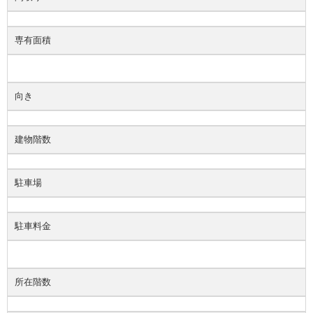
専有面積
向き
建物階数
駐車場
駐車料金
所在階数