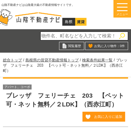
このページの本文へ
山陰不動産ナビは山陰最大級の不動産情報サイトです。
メニュー
閲覧履歴
お気に入り物件：
0
件
現
総合トップ
/
島根県の賃貸不動産情報トップ
/
検索条件結果一覧
/
ブレッ
在
ザ フェリーチェ 203 【ペット可・ネット無料／２LDK】（西赤江
の
町）
位
置：
アパート、コーポ
ブレッザ フェリーチェ 203 【ペット
可・ネット無料／２LDK】（西赤江町）
お気に入りに追加