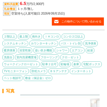
6.5
万円/2,900円
賃料/共益費
１ヶ月/無し
礼金/敷金
空室待ち(入居可能日:2026年09月15日)
現況
この物件について問い合わせる
２階以上
最上階
南向き
ＩＨコンロ
コンロ２口以上
システムキッチン
カウンターキッチン
バス・トイレ別
洗浄便座
暖房便座
浴室乾燥
追い炊き機能
シャワー
エアコン
給湯
洗面台
室内洗濯機置場
フローリング
クロ－ゼット
ウォークインクローゼット
駐車２台可
駐輪場
倉庫
宅配ボックス
TVモニターフォン
防犯カメラ
ＢＳアンテナ
インターネット
ペット相談可
敷金（保証金）ゼロ
写真