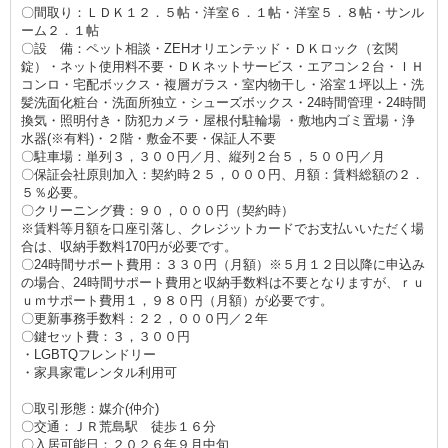
〇間取り：ＬＤＫ１２．５帖・洋室６．１帖・洋室５．８帖・サンル
ーム２．１帖
〇設 備：ペット相談・ZEHオリエンテッド・ＤＫロック（玄関
錠）・ネット使用料不要・ＤＫネットサービス・エアコン２台・ＩＨ
コンロ・宅配ボックス・複層ガラス・室内物干し・浴室１坪以上・洗
髪洗面化粧台・洗面所独立・シューズボックス・24時間管理・24時間
換気・照明付き・防犯カメラ・屋根付駐輪場 ・敷地内ゴミ置場・浄
水器(※有料)・２階・敷金不要・保証人不要
〇駐車場：単列３，３００円／月、縦列２台５，５００円／月
〇保証会社原則加入：契約時２５，０００円、月額：賃料総額の２．
５％必要。
〇クリーニング費：９０，０００円（契約時）
※賃料等月額を口座引落し、クレジットカードでお支払いいただく場
合は、収納手数料170円が必要です。
〇24時間サポート費用：３３０円（月額）※５月１２日以降に申込み
の場合、24時間サポート費用と収納手数料は不要となりますが、ｒｕ
ｕｍサポート費用１，９８０円（月額）が必要です。
〇更新事務手数料：２２，０００円／２年
〇鍵セット費：３，３００円
・LGBTQフレンドリー
・家具家電レンタル利用可
〇取引形態：媒介(仲介)
〇交通：ＪＲ荒島駅 徒歩１６分
〇入居可能日：２０２６年９月中旬