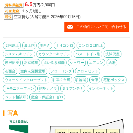
6.5
万円/2,900円
賃料/共益費
１ヶ月/無し
礼金/敷金
空室待ち(入居可能日:2026年09月15日)
現況
この物件について問い合わせる
２階以上
最上階
南向き
ＩＨコンロ
コンロ２口以上
システムキッチン
カウンターキッチン
バス・トイレ別
洗浄便座
暖房便座
浴室乾燥
追い炊き機能
シャワー
エアコン
給湯
洗面台
室内洗濯機置場
フローリング
クロ－ゼット
ウォークインクローゼット
駐車２台可
駐輪場
倉庫
宅配ボックス
TVモニターフォン
防犯カメラ
ＢＳアンテナ
インターネット
ペット相談可
敷金（保証金）ゼロ
写真