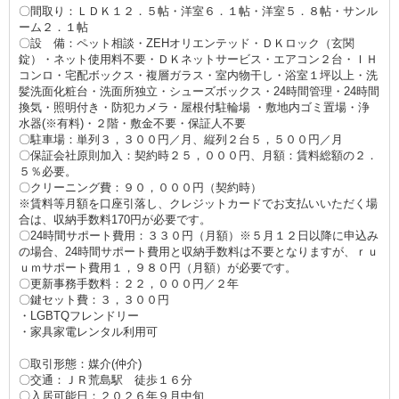
〇間取り：ＬＤＫ１２．５帖・洋室６．１帖・洋室５．８帖・サンル
ーム２．１帖
〇設 備：ペット相談・ZEHオリエンテッド・ＤＫロック（玄関
錠）・ネット使用料不要・ＤＫネットサービス・エアコン２台・ＩＨ
コンロ・宅配ボックス・複層ガラス・室内物干し・浴室１坪以上・洗
髪洗面化粧台・洗面所独立・シューズボックス・24時間管理・24時間
換気・照明付き・防犯カメラ・屋根付駐輪場 ・敷地内ゴミ置場・浄
水器(※有料)・２階・敷金不要・保証人不要
〇駐車場：単列３，３００円／月、縦列２台５，５００円／月
〇保証会社原則加入：契約時２５，０００円、月額：賃料総額の２．
５％必要。
〇クリーニング費：９０，０００円（契約時）
※賃料等月額を口座引落し、クレジットカードでお支払いいただく場
合は、収納手数料170円が必要です。
〇24時間サポート費用：３３０円（月額）※５月１２日以降に申込み
の場合、24時間サポート費用と収納手数料は不要となりますが、ｒｕ
ｕｍサポート費用１，９８０円（月額）が必要です。
〇更新事務手数料：２２，０００円／２年
〇鍵セット費：３，３００円
・LGBTQフレンドリー
・家具家電レンタル利用可
〇取引形態：媒介(仲介)
〇交通：ＪＲ荒島駅 徒歩１６分
〇入居可能日：２０２６年９月中旬