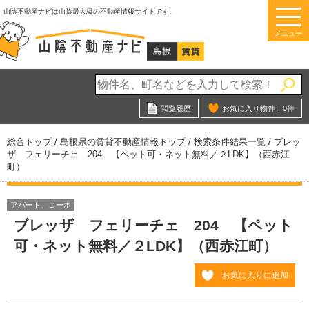
このページの本文へ
山陰不動産ナビは山陰最大級の不動産情報サイトです。
メニュー
閲覧履歴
お気に入り物件：
0
件
現
総合トップ
/
島根県の賃貸不動産情報トップ
/
検索条件結果一覧
/
ブレッ
在
ザ フェリーチェ 204 【ペット可・ネット無料／２LDK】（西赤江
の
町）
位
置：
アパート、コーポ
ブレッザ フェリーチェ 204 【ペット
可・ネット無料／２LDK】（西赤江町）
お気に入りに追加