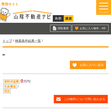
このページの本文へ
専用サイト
メニュー
閲覧履歴
お気に入り物件：
0
件
現
トップ
/
検索条件結果一覧
/
在
の
位
置：
お気に入りに追加
0
万円/
賃料/共益費
/
礼金/敷金
現況
この物件について問い合わせる