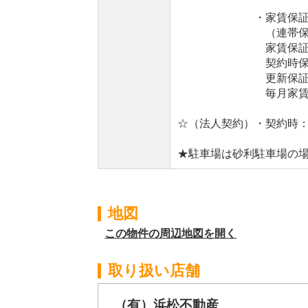
・家賃保証会社と
（連帯保証人は不
家賃保証会社：日
契約時保証料：総賃
更新保証料 ：
毎月家賃引落手数
☆（法人契約）・契約時：
★駐車場は砂利駐車場の
地図
この物件の周辺地図を開く
取り扱い店舗
（有）浜松不動産