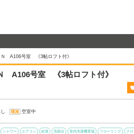
Ｎ A106号室 《3帖ロフト付》
 A106号室 《3帖ロフト付》
無し
空室中
現況
シャワー
エアコン
給湯
洗面台
室内洗濯機置場
フローリング
クロ