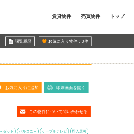
賃貸物件
売買物件
トップ
閲覧履歴
お気に入り物件：
0
件
お気に入りに追加
印刷画面を開く
この物件について問い合わせる
－ゼット
バルコニ－
ケーブルテレビ
即入居可