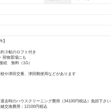
件】
、約３帖のロフト付き
し・荷物置場にも
接続 無料（1G）
学校や津田交番、津田郵便局などがあります
退去時のハウスクリーニング費用（34100円税込）負担下さ
12100円税込