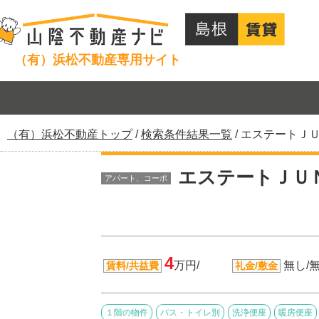
このページの本文へ
（有）浜松不動産専用サイト
現
（有）浜松不動産トップ
/
検索条件結果一覧
/
エステートＪＵ
在
の
エステートＪＵＮ
アパート、コーポ
位
置：
4
万円/
無し/
賃料/共益費
礼金/敷金
１階の物件
バス・トイレ別
洗浄便座
暖房便座