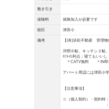
敷き引き
保険料
保険加入が必要です
校区
津田小
備考
【(有)浜松不動産 管理物
洋間６帖、キッチン２帖
ﾛﾌﾄの利点；寝てもいい
＊CATV無料 ＊IN即
アパート周辺には津田小
【注意事項】
☆（個人契約）・契約時：
：鍵交換費用：