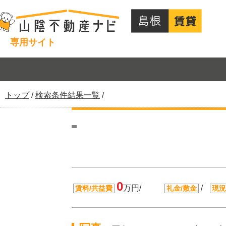
このページの本文へ
専用サイト
現
トップ
/
検索条件結果一覧
/
在
の
位
置：
0
万円/
/
賃料/共益費
礼金/敷金
現況