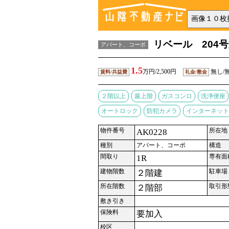
リベール 204
アパート、コーポ
1.5
万円/2,500円
無し/
賃料/共益費
礼金/敷金
２階以上
最上階
ガスコンロ
洗浄便座
オートロック
防犯カメラ
インターネット
物件番号
所在地
AK0228
種別
アパート、コーポ
構造
間取り
専有面
1R
建物階数
駐車場
２階建
所在階数
取引形
２階部
敷き引き
保険料
要加入
校区