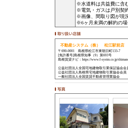
※水道料は共益費に含
※電気・ガスは戸別契
※画像、間取り図が現
※6ヶ月未満の解約の
不動産システム（株） 松江駅前店
〒690-0001 島根県松江市東朝日町133-7
[免許番号]島根県知事（9）第693号
島根賃貸ナビ：https://www.f-systm.co.jp/shimane-
公益社団法人全国宅地建物取引業保証協会会
公益社団法人島根県宅地建物取引業協会会員
一般社団法人全国賃貸不動産管理業協会