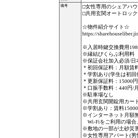
備考
□女性専用のシェアハ
□共用玄関オートロッ
☆物件紹介サイト☆
https://sharehouseliber.j
※入居時鍵交換費用1980
※縁結びくらぶ利用料（2
※保証会社加入必須/日
＊初回保証料：月額賃料の
＊学割あり(学生は初回保
＊更新保証料：15000円
＊口振手数料：440円/月
※駐車場なし
※共用玄関開錠用カードキ
※学割あり：賃料15000
※インターネット月額
Wi-Fiをご利用の場合
※敷地の一部が土砂災
※女性専用アパート(男