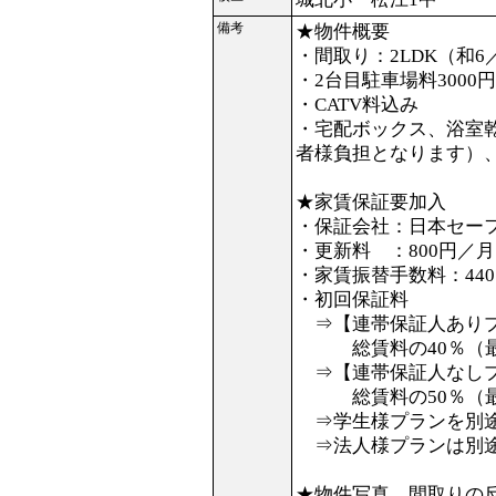
備考
★物件概要
・間取り：2LDK（和6／
・2台目駐車場料3000
・CATV料込み
・宅配ボックス、浴室
者様負担となります）
★家賃保証要加入
・保証会社：日本セー
・更新料 ：800円／月
・家賃振替手数料：44
・初回保証料
⇒【連帯保証人あり
総賃料の40％（最低
⇒【連帯保証人なし
総賃料の50％（最低
⇒学生様プランを別途
⇒法人様プランは別途
★物件写真、間取りの