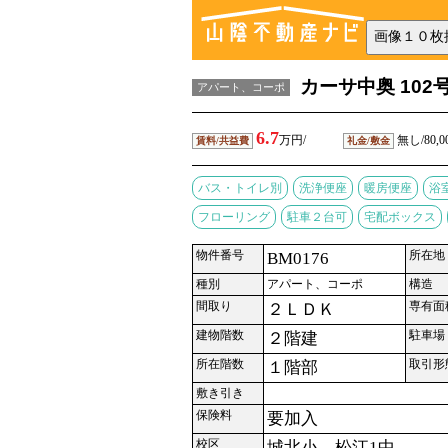
カーサ中奥 102
アパート、コーポ
6.7
万円/
無し/80,0
賃料/共益費
礼金/敷金
バス・トイレ別
洗浄便座
暖房便座
浴
フローリング
駐車２台可
宅配ボックス
物件番号
所在地
BM0176
種別
アパート、コーポ
構造
間取り
専有面
２ＬＤＫ
建物階数
駐車場
２階建
所在階数
取引形
１階部
敷き引き
保険料
要加入
校区
城北小 松江1中