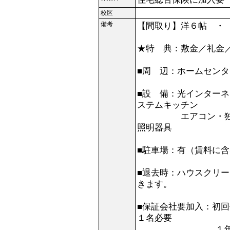
校区
備考
【間取り】洋６帖 ・
★特 典：敷金／礼金
■周 辺：ホームセン
■設 備：光インター
ステムキッチン
エアコン・独立洗面
照明器具
■駐車場：有（賃料に
■退去時：ハウスクリ
きます。
■保証会社要加入：初
１名必要
１年毎更新料１