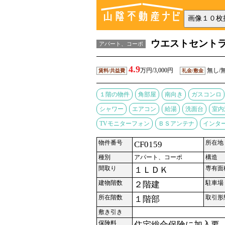
ウエストセント
アパート、コーポ
4.9
万円/3,000円
無し/
賃料/共益費
礼金/敷金
１階の物件
角部屋
南向き
ガスコンロ
シャワー
エアコン
給湯
洗面台
室内
TVモニターフォン
ＢＳアンテナ
インタ
物件番号
所在地
CF0159
種別
アパート、コーポ
構造
間取り
専有面
１ＬＤＫ
建物階数
駐車場
２階建
所在階数
取引形
１階部
敷き引き
保険料
住宅総合保険に加入要