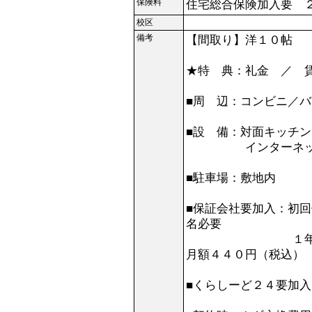
保険料
住宅総合保険加入要 
校区
備考
【間取り】洋１０
★特 典：礼金 ／ 
■周 辺：コンビニ／バ
■設 備：対面キッチン
インターネット入
■駐車場：敷地内
■保証会社要加入：初
名必要
１年毎更新料１
月額４４０円（税込）
■くらしーど２４要加