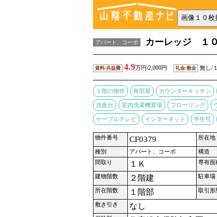
カーレッジ １
アパート、コーポ
4.9
万円/2,000円
無し/
賃料/共益費
礼金/敷金
１階の物件
角部屋
カウンターキッチン
洗面台
室内洗濯機置場
フローリング
ケーブルテレビ
インターネット
学生可
物件番号
所在地
CF0379
種別
アパート、コーポ
構造
間取り
専有面
１Ｋ
建物階数
駐車場
２階建
所在階数
取引形
１階部
敷き引き
なし