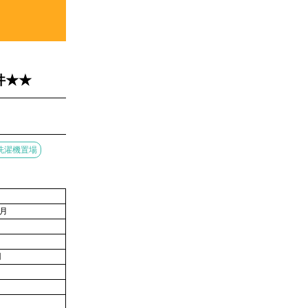
件★★
洗濯機置場
3月
円