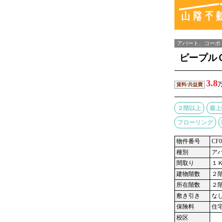
アパート、コーポ
ピープル
3.8
賃料/共益費
２階以上
最上
フローリング
物件番号
CF0
種別
ア
間取り
１
建物階数
２
所在階数
２
敷き引き
な
保険料
住
校区