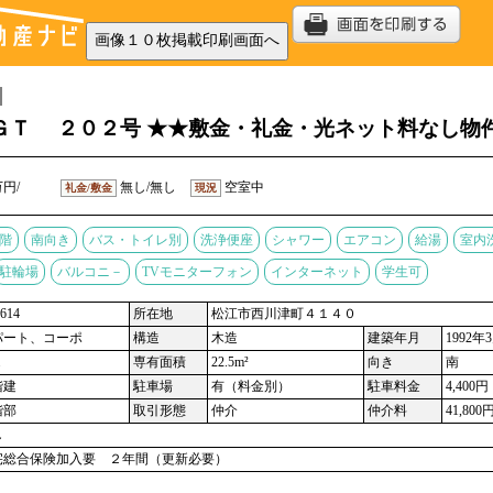
ＧＴ ２０２号 ★★敷金・礼金・光ネット料なし物
万円/
無し/無し
空室中
礼金/敷金
現況
階
南向き
バス・トイレ別
洗浄便座
シャワー
エアコン
給湯
室内
駐輪場
バルコニ－
TVモニターフォン
インターネット
学生可
614
所在地
松江市西川津町４１４０
パート、コーポ
構造
木造
建築年月
1992年
Ｋ
専有面積
22.5m²
向き
南
階建
駐車場
有（料金別）
駐車料金
4,400円
階部
取引形態
仲介
仲介料
41,800
し
宅総合保険加入要 ２年間（更新必要）