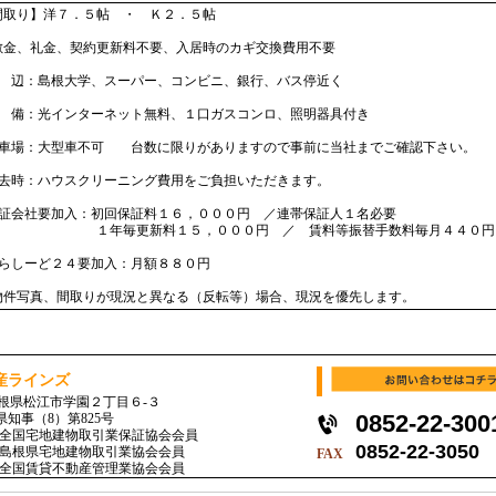
間取り】洋７．５帖 ・ Ｋ２．５帖
敷金、礼金、契約更新料不要、入居時のカギ交換費用不要
周 辺：島根大学、スーパー、コンビニ、銀行、バス停近く
設 備：光インターネット無料、１口ガスコンロ、照明器具付き
駐車場：大型車不可 台数に限りがありますので事前に当社までご確認下さい。
退去時：ハウスクリーニング費用をご負担いただきます。
保証会社要加入：初回保証料１６，０００円 ／連帯保証人１名必要
年毎更新料１５，０００円 ／ 賃料等振替手数料毎月４４０円
くらしーど２４要加入：月額８８０円
物件写真、間取りが現況と異なる（反転等）場合、現況を優先します。
産ラインズ
5 島根県松江市学園２丁目６-３
0852-22-300
県知事（8）第825号
全国宅地建物取引業保証協会会員
0852-22-3050
島根県宅地建物取引業協会会員
FAX
全国賃貸不動産管理業協会会員