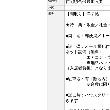
保険料
住宅総合保険加入要
校区
備考
【間取り】洋７帖 ・
★特 典：敷金／礼金
■周 辺：郵便局／ホ
■設 備：オール電化住
ネット設備（無料）
エアコン・ウォシ
※無料ネット利用の
（入居者負担）となり
■駐車場：有（敷地内
※台数に限りがあり
■退去時：ハウスクリ
きます。