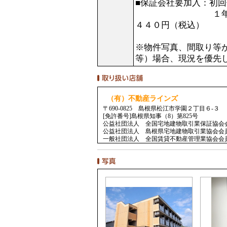
■保証会社要加入：初
１年毎更新料１５
４４０円（税込）
※物件写真、間取り等
等）場合、現況を優先
（有）不動産ラインズ
〒690-0825 島根県松江市学園２丁目６-３
[免許番号]島根県知事（8）第825号
公益社団法人 全国宅地建物取引業保証協会
公益社団法人 島根県宅地建物取引業協会会
一般社団法人 全国賃貸不動産管理業協会会