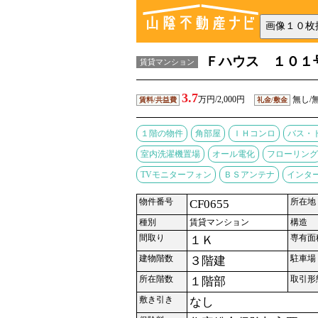
Ｆハウス １０１
賃貸マンション
3.7
万円/2,000円
無し/
賃料/共益費
礼金/敷金
１階の物件
角部屋
ＩＨコンロ
バス・
室内洗濯機置場
オール電化
フローリング
TVモニターフォン
ＢＳアンテナ
インタ
物件番号
所在地
CF0655
種別
賃貸マンション
構造
間取り
専有面
１Ｋ
建物階数
駐車場
３階建
所在階数
取引形
１階部
敷き引き
なし