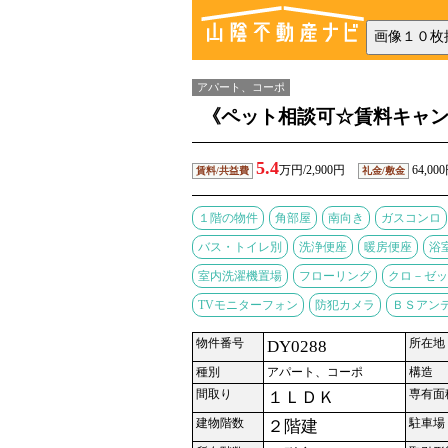
アパート、コーポ
《ペット相談可☆賃料キャ
5.4
万円/2,900円
64,00
賃料/共益費
礼金/敷金
１階の物件
角部屋
南向き
ガスコンロ
バス・トイレ別
洗浄便座
暖房便座
浴
室内洗濯機置場
フローリング
クロ－ゼッ
TVモニターフォン
防犯カメラ
ＢＳアン
物件番号
所在地
DY0288
種別
アパート、コーポ
構造
間取り
専有面
１ＬＤＫ
建物階数
駐車場
２階建