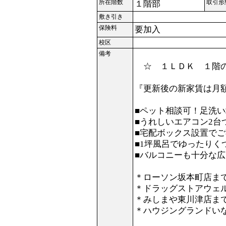
所在階数
取引形
１階部
敷き引き
保険料
要加入
校区
備考
☆ １ＬＤＫ １階の
『更新後の新家賃は月額6
■ペット相談可！足洗い
■うれしいエアコン2台つ
■宅配ボックス設置でご
■1坪風呂でゆったりく
■バルコニーも十分な広
＊ローソン坂本町店まで
＊ドラッグストアウェル
＊みしまや東川津店まで
＊ハウジングランドいな