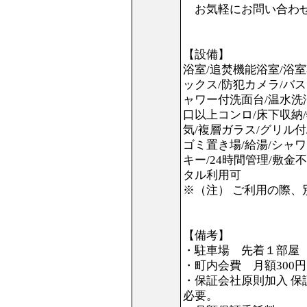
お気軽にお問い合わせくだ
【設備】
浴室/追焚機能浴室/浴室
ックス/防犯カメラ/バス
ャワー付洗面台/温水洗
口以上コンロ/床下収納/
気/複層ガラス/グリル付
ゴミ置き場/給湯/シャワ
キー/24時間管理/敷金
タル利用可
※（注） ご利用の際
【備考】
・駐車場 先着１部屋
・町内会費 月額300円
・保証会社原則加入 保証
必要。