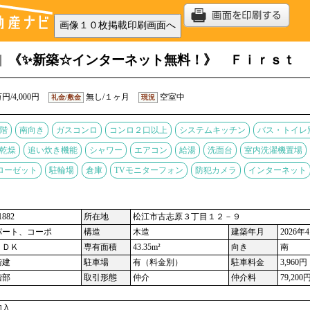
《✨新築☆インターネット無料！》 Ｆｉｒｓｔ 
円/4,000円
無し/１ヶ月
空室中
礼金/敷金
現況
階
南向き
ガスコンロ
コンロ２口以上
システムキッチン
バス・トイレ
乾燥
追い炊き機能
シャワー
エアコン
給湯
洗面台
室内洗濯機置場
ローゼット
駐輪場
倉庫
TVモニターフォン
防犯カメラ
インターネット
882
所在地
松江市古志原３丁目１２－９
パート、コーポ
構造
木造
建築年月
2026年
ＬＤＫ
専有面積
43.35m²
向き
南
階建
駐車場
有（料金別）
駐車料金
3,960円
階部
取引形態
仲介
仲介料
79,200
加入