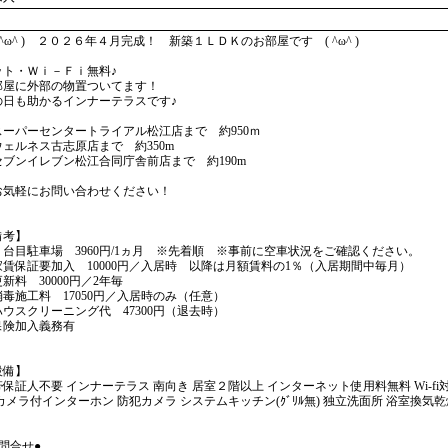
^ω^ ) ２０２６年４月完成！ 新築１ＬＤＫのお部屋です ( ^ω^ )
ット・Ｗｉ－Ｆｉ無料♪
部屋に外部の物置ついてます！
の日も助かるインナーテラスです♪
スーパーセンタートライアル松江店まで 約950ｍ
ウェルネス古志原店まで 約350m
セブンイレブン松江合同庁舎前店まで 約190m
気軽にお問い合わせください！
備考】
２台目駐車場 3960円/1ヵ月 ※先着順 ※事前に空車状況をご確認ください。
家賃保証要加入 10000円／入居時 以降は月額賃料の1％（入居期間中毎月）
新料 30000円／2年毎
消毒施工料 17050円／入居時のみ（任意）
ハウスクリーニング代 47300円（退去時）
保険加入義務有
設備】
保証人不要 インナーテラス 南向き 居室２階以上 インターネット使用料無料 Wi-fi
カメラ付インターホン 防犯カメラ システムキッチン(ｸﾞﾘﾙ無) 独立洗面所 浴室換気乾
問合せ●