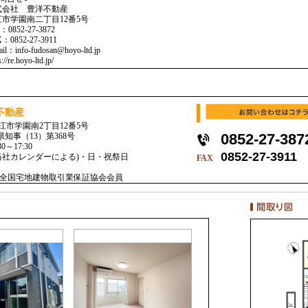
式会社 豊洋不動産
江市学園南二丁目12番5号
：0852-27-3872
：0852-27-3911
ail：info-fudosan@hoyo-ltd.jp
s://re.hoyo-ltd.jp/
不動産
 松江市学園南2丁目12番5号
0852-27-387
県知事（13）第368号
～17:30
0852-27-3911
当社カレンダーによる)・日・祝祭日
FAX
全国宅地建物取引業保証協会会員