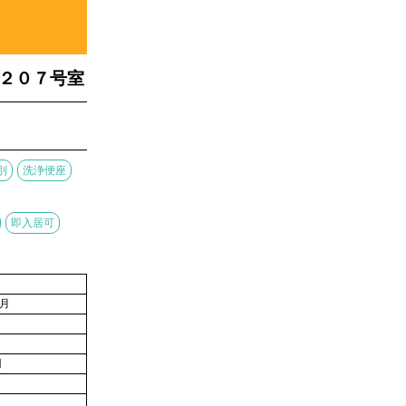
２０７号室
別
洗浄便座
即入居可
4月
円