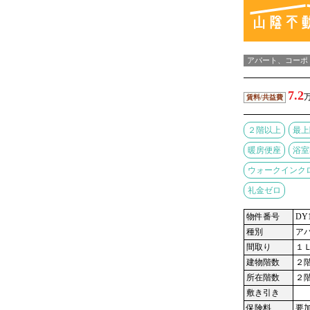
アパート、コーポ
7.2
万
賃料/共益費
２階以上
最上
暖房便座
浴室
ウォークインク
礼金ゼロ
物件番号
DY1
種別
ア
間取り
１
建物階数
２
所在階数
２
敷き引き
保険料
要