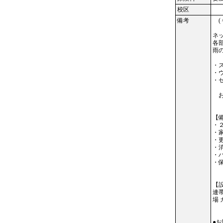
校区
備考
( 
ネ
各
雨
・
・
・
お
【
・
・
・更
・
・
・
【
連帯
場 
●お