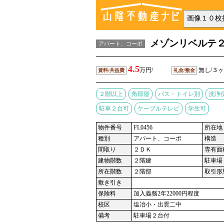
メゾンリベルテ
アパート、コーポ
4.5
万円/
無し/３
賃料/共益費
礼金/敷金
２階以上
角部屋
バス・トイレ別
洗浄
駐車２台可
ケーブルテレビ
学生可
物件番号
FL0456
所在地
種別
アパート、コーポ
構造
間取り
２ＤＫ
専有面
建物階数
２階建
駐車場
所在階数
２階部
取引形
敷き引き
保険料
加入義務2年22000円程度
校区
塩冶小・出雲二中
備考
駐車場２台付