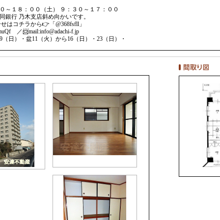
０～１８：００（土） ９：３０～１７：００
同銀行 乃木支店斜め向かいです。
せはコチラから👉「@368fsfll」
scmuQf ／📨mail:info@adachi-f.jp
9（日）・盆11（火）から16（日）・23（日）・