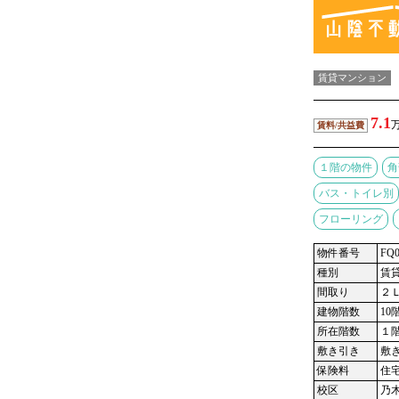
賃貸マンション
7.1
万
賃料/共益費
１階の物件
角
バス・トイレ別
フローリング
物件番号
FQ0
種別
賃
間取り
２
建物階数
10
所在階数
１
敷き引き
敷
保険料
住
校区
乃