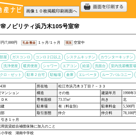
🌸ノビリティ浜乃木105号室🌸
円/7,000円
１ヶ月/１ヶ月
空室中
礼金/敷金
現況
部屋
ガスコンロ
コンロ２口以上
システムキッチン
カウンターキッチン
洗浄便座
暖房便座
シャワー
エアコン
給湯
洗面台
室内洗濯機置
クロ－ゼット
駐車２台可
駐輪場
倉庫
エレベータ
ルーフバルコニー
438
所在地
松江市浜乃木３丁目７－３３
貸マンション
構造
その他
建築年月
1998年
ＬＤＫ
専有面積
73.37m²
向き
北
階建
駐車場
有（料金別）
駐車料金
5,500円
階部
取引形態
仲介
仲介料
78,100
き引き１ヶ月
宅用賃貸総合補償保険に加入のこと
木小学校 湖南中学校