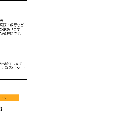
円
病院・銀行など
多数あります。
約1時間です｡
約も終了します。
です。湿気があり・
8