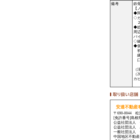
備考
鉄
【
◆
◇
２
◆
周
バ
◇鍵
◆
初
継
口
（
（
カ
安達不動産
〒690-004
[免許番号]島根
公益社団法人 
公益社団法人 
一般社団法人 
中国地区不動産