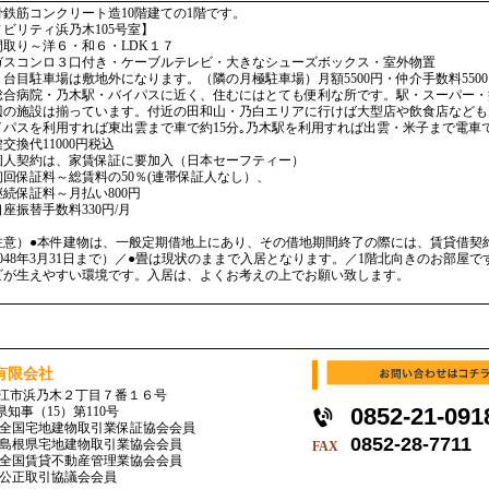
骨鉄筋コンクリート造10階建ての1階です。
ノビリティ浜乃木105号室】
間取り～洋６・和６・LDK１７
ガスコンロ３口付き・ケーブルテレビ・大きなシューズボックス・室外物置
台目駐車場は敷地外になります。（隣の月極駐車場）月額5500円・仲介手数料5500
総合病院・乃木駅・バイパスに近く、住むにはとても便利な所です。駅・スーパー・
辺の施設は揃っています。付近の田和山・乃白エリアに行けば大型店や飲食店なども
イパスを利用すれば東出雲まで車で約15分｡乃木駅を利用すれば出雲・米子まで電車で
交換代11000円税込
個人契約は、家賃保証に要加入（日本セーフティー）
回保証料～総賃料の50％(連帯保証人なし）、
続保証料～月払い800円
座振替手数料330円/月
注意）●本件建物は、一般定期借地上にあり、その借地期間終了の際には、賃貸借契
2048年3月31日まで）／●畳は現状のままで入居となります。／1階北向きのお部屋
ビが生えやすい環境です。入居は、よくお考えの上でお願い致します。
有限会社
4 松江市浜乃木２丁目７番１６号
0852-21-091
県知事（15）第110号
全国宅地建物取引業保証協会会員
0852-28-7711
島根県宅地建物取引業協会会員
FAX
全国賃貸不動産管理業協会会員
公正取引協議会会員