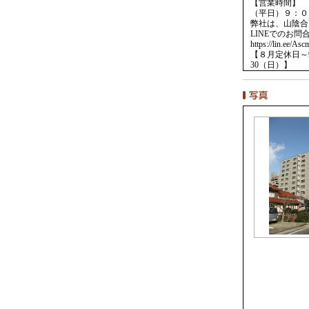
【営業時間】
（平日）９：０
弊社は、山陰合
LINEでのお問合
https://lin.ee/A
【８月定休日～
30（日）】