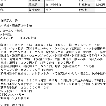
階建
駐車場
有（料金別）
駐車料金
3,300円
階部
取引形態
仲介
仲介料
財保険加入：要
島小学校・安来第３中学校
インターネット無料。
ペット相談。
エアコン２台・ＩＨコンロ付き。
間取り：ＬＤＫ１２．５帖・洋室６．１帖・洋室５．８帖・サンルーム２．１帖
設 備：ペット相談・ZEHオリエンテッド・ＤＫロック（玄関錠）・ネット使用料不
ービス・エアコン２台・ＩＨコンロ・宅配ボックス・複層ガラス・室内物干し・浴室
面化粧台・洗面所独立・シューズボックス・24時間管理・24時間換気・照明付き・
駐輪場 ・敷地内ゴミ置場・浄水器(※有料)・２階・角部屋・敷金不要・保証人不要
駐車場：単列３，３００円／月、縦列２台５，５００円／月
保証会社原則加入：契約時２５，０００円、月額：賃料総額の２．５％必要。
クリーニング費：９０，０００円（契約時）
賃料等月額を口座引落し、クレジットカードでお支払いいただく場合は、収納手数料1
。
24時間サポート費用：３３０円（月額）※５月１２日以降に申込みの場合、24時間
手数料は不要となりますが、ｒｕｕｍサポート費用１，９８０円（月額）が必要です
更新事務手数料：２２，０００円／２年
鍵セット費：３，３００円
GBTQフレンドリー
家具家電レンタル利用可
取引形態：媒介(仲介)