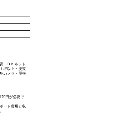
要・ＤＫネット
１坪以上・洗髪
防犯カメラ・屋根
70円が必要で
サポート費用と収
。