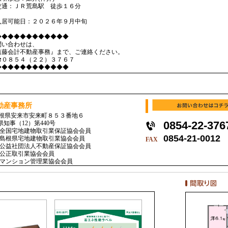
交通：ＪＲ荒島駅 徒歩１６分
入居可能日：２０２６年９月中旬
◆◆◆◆◆◆◆◆◆◆◆◆
問い合わせは、
遠藤会計不動産事務』まで、ご連絡ください。
０８５４（２２）３７６７
◆◆◆◆◆◆◆◆◆◆◆◆
動産事務所
1 島根県安来市安来町８５３番地６
0854-22-376
県知事（12）第440号
全国宅地建物取引業保証協会会員
0854-21-0012
島根県宅地建物取引業協会会員
FAX
公益社団法人不動産保証協会会員
公正取引業協会会員
マンション管理業協会会員