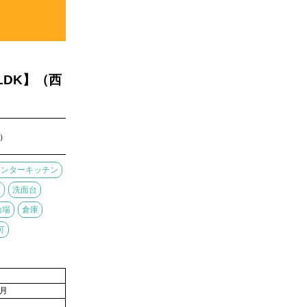
LDK】（西
日）
ウンターキッチン
湯
洗面台
輪場
倉庫
可
9月