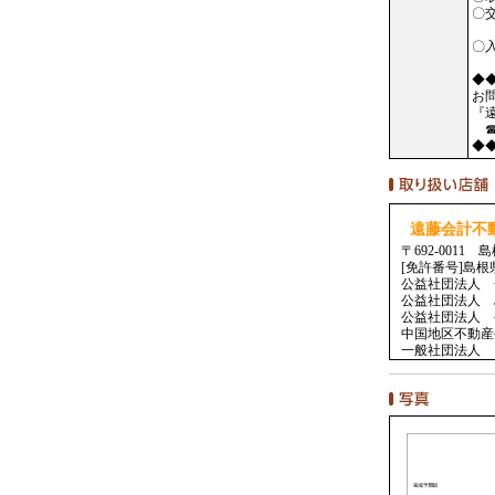
〇
〇
◆
お
『
☎
◆
遠藤会計不
〒692-001
[免許番号]島根
公益社団法人 
公益社団法人 
公益社団法人 
中国地区不動産
一般社団法人 