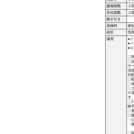
建物階数
２
所在階数
２
敷き引き
保険料
家
校区
荒
備考
●
●
●
〇
〇
サ
洗
付
〇
〇
〇
※
す
〇
納
〇
〇
・L
・
〇