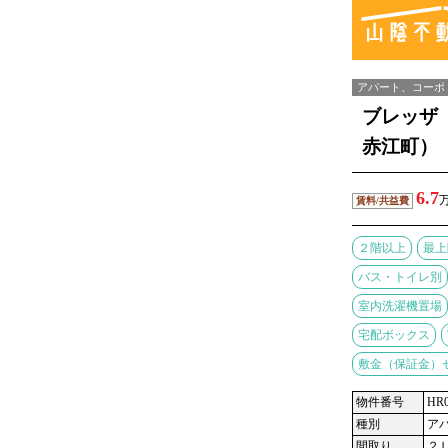
アパート、コーポ
ブレッザ
赤江町）
6.7
万
賃料/共益費
２階以上
最上
バス・トイレ別
室内洗濯機置場
宅配ボックス
敷金（保証金）
物件番号
HR0
種別
ア
間取り
２