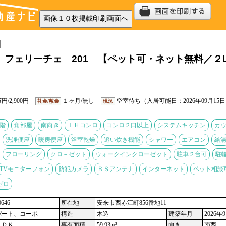
 フェリーチェ 201 【ペット可・ネット無料／２
円/2,900円
１ヶ月/無し
空室待ち（入居可能日：2026年09月15
礼金/敷金
現況
階
角部屋
南向き
ＩＨコンロ
コンロ２口以上
システムキッチン
カ
洗浄便座
暖房便座
浴室乾燥
追い炊き機能
シャワー
エアコン
給
フローリング
クロ－ゼット
ウォークインクローゼット
駐車２台可
駐
TVモニターフォン
防犯カメラ
ＢＳアンテナ
インターネット
ペット相談
ゼロ
646
所在地
安来市西赤江町856番地11
パート、コーポ
構造
木造
建築年月
2026年
ＬＤＫ
専有面積
59.93m²
向き
南西