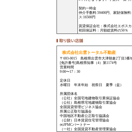
契約一時金
仲介手数料:59400円、家財保険料
ス:16500円
賃貸保証会社：株式会社エポスカ
初回保証料：月額総賃料の50％ 月
株式会社出雲トータル不動産
〒693-0015 島根県出雲市大津朝倉2丁目3番
[免許番号]島根県知事（4）第1174号
営業時間
9:00〜17：30
定休日
水曜日 年末年始 祝祭日 夏季（盆）
所属団体名
（公社）全国宅地建物取引業保証協会
（公社）島根県宅地建物取引業協会
全国賃貸管理ビジネス協会
所属公正取引協議会
中国地区不動産公正取引協議会
（公財）日本賃貸住宅管理協会
㈱JPMCパートナー
（一社）全国賃貸不動産管理業協会