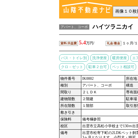
ハイツラニカイ
アパート、コーポ
5.4
万円/
１ヶ月/
賃料/共益費
礼金/敷金
バス・トイレ別
洗浄便座
暖房便座
エ
クロ－ゼット
駐車２台可
ペット相談可
物件番号
IK0002
所在地
種別
アパート、コーポ
構造
間取り
２ＬＤＫ
専有面
建物階数
２階建
駐車場
所在階数
１階部
取引形
敷き引き
保険料
備考欄参照
校区
出雲市立高松小学校まで130ｍ出
備考
出雲市松寄下町の2LDKペット
3ヶ月となります。小型犬・猫可