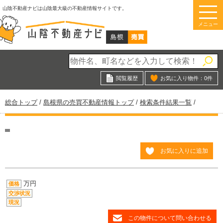
このページの本文へ
山陰不動産ナビは山陰最大級の不動産情報サイトです。
メニュー
閲覧履歴
お気に入り物件：
0
件
現
総合トップ
/
島根県の売買不動産情報トップ
/
検索条件結果一覧
/
在
の
位
置：
お気に入りに追加
万円
価格
交渉状況
現況
この物件について問い合わせる