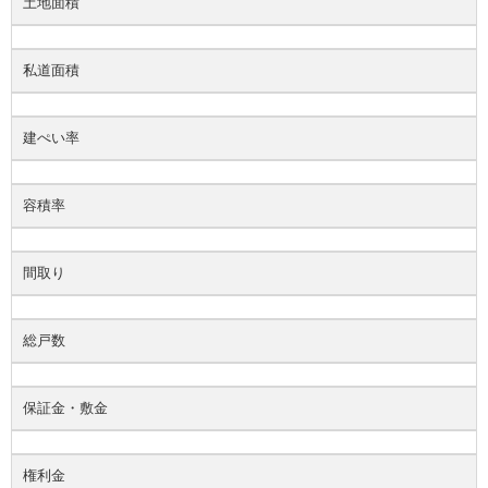
土地面積
私道面積
建ぺい率
容積率
間取り
総戸数
保証金・敷金
権利金