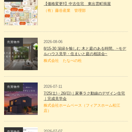
【価格変更‼】中古住宅 東出雲町揖屋
（有）藤谷産業 管理部
2026-08-06
売買物件
8/15-30 深緑を愉しむ 木と庭のある時間。~モデ
ルハウス見学・住まいと庭の相談会~
株式会社 たなべの杜
2026-07-11
売買物件
7/25(土)・26(日)｜家事ラク動線のデザイン住宅
｜完成見学会
株式会社ホームベース（フィアスホーム松江
店）
2026-07-07
売買物件