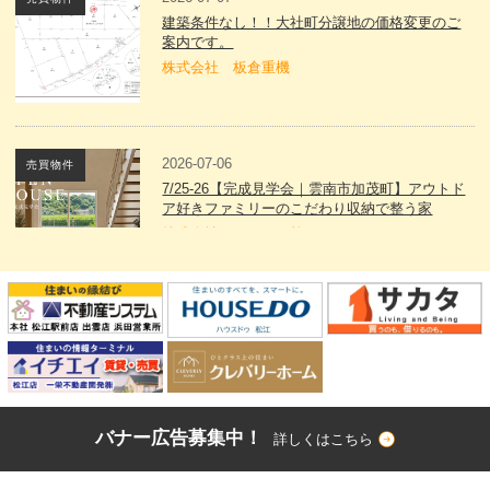
建築条件なし！！大社町分譲地の価格変更のご
案内です。
株式会社 板倉重機
2026-07-06
売買物件
7/25-26【完成見学会｜雲南市加茂町】アウトド
ア好きファミリーのこだわり収納で整う家
株式会社 たなべの杜
2026-07-03
売買物件
外中原町新築戸建【ZEH水準の高性能住宅】の
ご紹介
ハウスドゥ 松江 西日本ホーム株式会社
バナー広告募集中！
詳しくはこちら