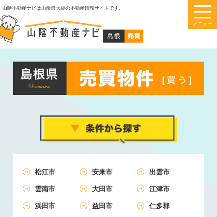
このページの本文へ
山陰不動産ナビは山陰最大級の不動産情報サイトです。
メニュー
松江市
安来市
出雲市
雲南市
大田市
江津市
浜田市
益田市
仁多郡