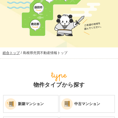
現
総合トップ
/
島根県売買不動産情報トップ
在
の
位
置：
物件タイプから探す
新築マンション
中古マンション