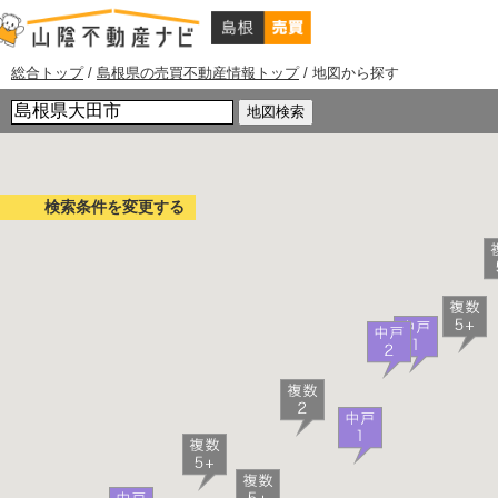
現
総合トップ
/
島根県の売買不動産情報トップ
/
地図から探す
在
の
位
置：
検索条件を変更する