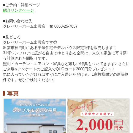
■ご予約・詳細ページ
紹介リンクページ
■お問い合わせ先
クレバリーホーム出雲店 ☎ 0853-25-7857
■見どころ
クレバリーホーム出雲店です😊
出雲市神門町にある平屋住宅モデルハウス限定1棟を販売します！
31坪ワンフロアに広がる自由でゆとりある空間は、末永く家族に寄り添
う計算された間取りです。
照明・カーテン・エアコン・家具など嬉しい特典もついてきます♪ さらに
ご来場&アンケートのご記入でQUOカード2000円分プレゼント！
気に入っていただければすぐにご入居いただける、1家族様限定の新築物
件です。ぜひご検討ください。