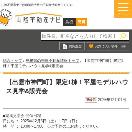
このページの本文へ
山陰不動産ナビは山陰最大級の不動産情報サイトです。
メニュー
閲覧履歴
お気に入り物件：
0
件
現
総合トップ
/
島根県の売買不動産情報トップ
/
【出雲市神門町】限定1
在
棟！平屋モデルハウス見学&販売会
の
位
【出雲市神門町】限定1棟！平屋モデルハウ
置：
ス見学&販売会
2025年12月01日
登録日
■完成見学会 開催日程
日にち ： 2025年12月6日（土）・7日（日）
時 間 ： 10:00〜17:00 ◇ご予約の上お越しください。