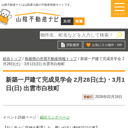
このページの本文へ
山陰不動産ナビは山陰最大級の不動産情報サイトです。
メニュー
閲覧履歴
お気に入り物件：
0
件
現
総合トップ
/
島根県の売買不動産情報トップ
/
新築一戸建て完成見学会 2
在
月28日(土)・3月1日(日) 出雲市白枝町
の
位
新築一戸建て完成見学会 2月28日(土)・3月1
置：
日(日) 出雲市白枝町
2026年02月24日
登録日
イベント詳細ページ：
紹介リンクページ
【行く先々に収納を配置した、整いやすい動線設計の家】