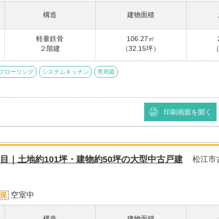
構造
建物面積
軽量鉄骨
106.27㎡
２階建
（32.15坪）
（
フローリング
システムキッチン
専用庭
印刷画面を開く
目｜土地約101坪・建物約50坪の大型中古戸建
松江市
空室中
況
構造
建物面積