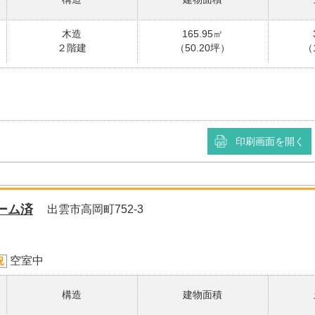
木造
165.95㎡
２階建
（50.20坪）
（
印刷画面を開く
ーム済
出雲市高岡町752-3
空室中
況
構造
建物面積