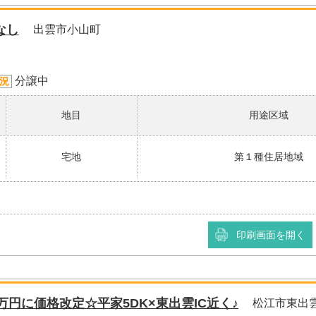
なし
出雲市小山町
分譲中
況
地目
用途区域
宅地
第１種住居地域
印刷画面を開く
万円に価格改定☆平家5DK×東出雲IC近く♪
松江市東出雲