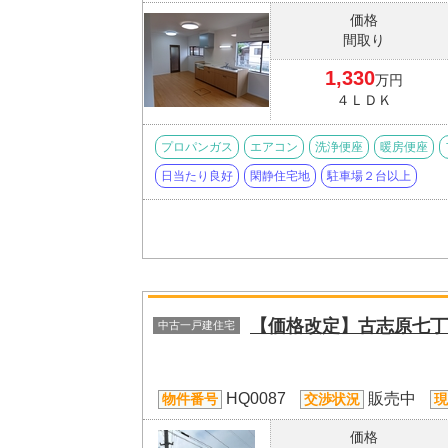
価格
間取り
1,330
万円
４ＬＤＫ
プロパンガス
エアコン
洗浄便座
暖房便座
日当たり良好
閑静住宅地
駐車場２台以上
【価格改定】古志原七丁
中古一戸建住宅
HQ0087
販売中
物件番号
交渉状況
現
価格