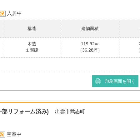
入居中
況
構造
建物面積
木造
119.92㎡
１階建
（36.28坪）
（
印刷画面を開く
一部リフォーム済み)
出雲市武志町
空室中
況