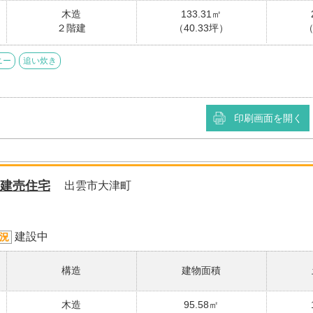
木造
133.31㎡
２階建
（40.33坪）
（
ニー
追い炊き
印刷画面を開く
建売住宅
出雲市大津町
建設中
況
構造
建物面積
木造
95.58㎡