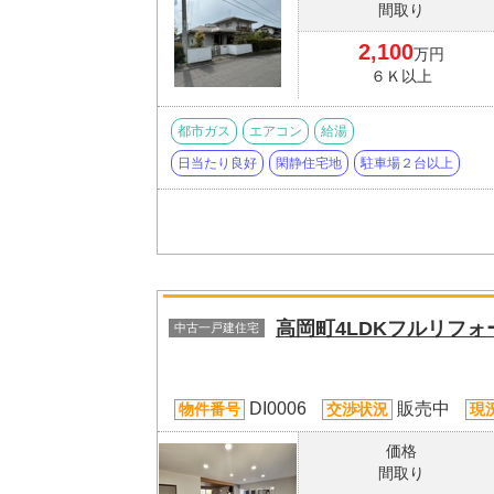
間取り
2,100
万円
６Ｋ以上
都市ガス
エアコン
給湯
日当たり良好
閑静住宅地
駐車場２台以上
高岡町4LDKフルリフォ
中古一戸建住宅
DI0006
販売中
物件番号
交渉状況
現
価格
間取り