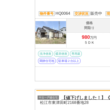
HQ0064
販売中
物件番号
交渉状況
現
価格
間取り
980
万円
５ＤＫ
洗浄便座
暖房便座
専用庭
閑静住宅地
駐車場２台以上
【値下げしました！】《
中古一戸建住宅
松江市東津田町2168番地28