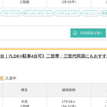
２階建
（28.91坪）
（
フローリング
IHクッキングヒーター
システムキッチン
バルコニー
専
印刷画面を開く
台｜7LDK×駐車4台可》二世帯・三世代同居にもおす
入居中
況
構造
建物面積
木造
179.54㎡
２階建
（54.31坪）
（