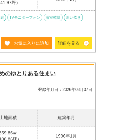
41.97坪）
用庭
TVモニターフォン
浴室乾燥
追い炊き
お気に入りに追加
詳細を見る
すめのゆとりある住まい
登録年月日：2026年08月07日
土地面積
建築年月
359.86㎡
1996年1月
108.86坪）