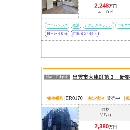
2,248
万円
４ＬＤＫ
プロパンガス
給湯
システムキッチン
バルコ
日当たり良好
駐車場２台以上
出雲市大津町第３ 新築
新築一戸建住宅
ER0170
販売中
物件番号
交渉状況
現
価格
間取り
2,380
万円