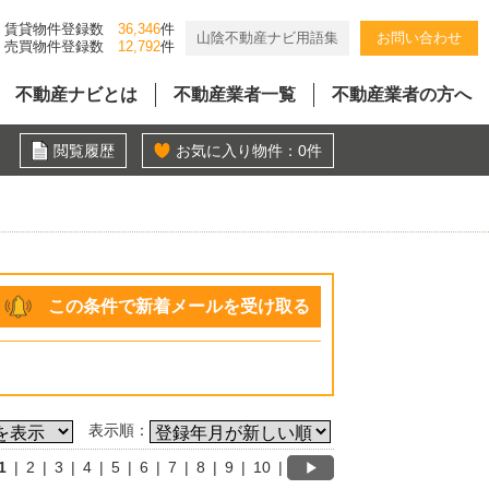
賃貸物件登録数
36,346
件
山陰不動産ナビ用語集
お問い合わせ
売買物件登録数
12,792
件
不動産ナビとは
不動産業者一覧
不動産業者の方へ
閲覧履歴
お気に入り物件：
0
件
この条件で新着メールを受け取る
表示順：
1
|
2
|
3
|
4
|
5
|
6
|
7
|
8
|
9
|
10
|