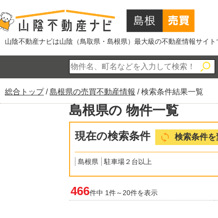
このページの本文へ
山陰不動産ナビは山陰（鳥取県・島根県）最大級の不動産情報サイト
現
総合トップ
/
島根県の売買不動産情報
/
検索条件結果一覧
在
島根県の 物件一覧
の
位
現在の検索条件
置：
検索条件を
島根県
駐車場２台以上
466
件中 1件～20件を表示