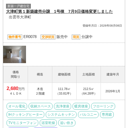
新築一戸建住宅
大津町第１新築建売分譲 1号棟 7月9日価格変更しました
出雲市大津町
登録年月日：2026年08月08日
ER0078
販売中
分譲中
物件番号
交渉状況
現況
価格
構造
建物面積
土地面積
建築年月
間取り
2,680
万円
木造
111.78㎡
212.5㎡
2026年1月
４ＬＤＫ
２階建
（33.81坪）
（64.28坪）
オール電化
収納スペース
洗浄便座
暖房便座
フローリング
IHクッキングヒーター
システムキッチン
バルコニー
専用庭
TVモニターフォン
浴室乾燥
追い炊き