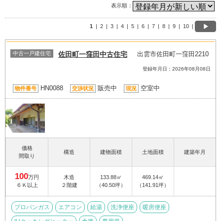
表示順：
1
|
2
|
3
|
4
|
5
|
6
|
7
|
8
|
9
|
10
|
中古一戸建住宅
佐田町一窪田中古住宅
出雲市佐田町一窪田2210
登録年月日：2026年08月08日
HN0088
販売中
空室中
物件番号
交渉状況
現況
価格
構造
建物面積
土地面積
建築年月
間取り
100
万円
木造
133.88㎡
469.14㎡
６Ｋ以上
２階建
（40.50坪）
（141.91坪）
プロパンガス
エアコン
給湯
洗浄便座
暖房便座