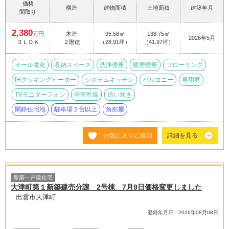
価格
構造
建物面積
土地面積
建築年月
間取り
2,380
万円
木造
95.58㎡
138.75㎡
2026年5月
３ＬＤＫ
２階建
（28.91坪）
（41.97坪）
オール電化
収納スペース
洗浄便座
暖房便座
フローリング
IHクッキングヒーター
システムキッチン
バルコニー
専用庭
TVモニターフォン
浴室乾燥
追い炊き
閑静住宅地
駐車場２台以上
角部屋
お気に入りに追加
詳細を見る
新築一戸建住宅
大津町第１新築建売分譲 2号棟 7月9日価格変更しました
出雲市大津町
登録年月日：2026年08月08日