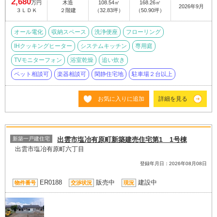
2,680
万円
木造
108.54㎡
168.26㎡
2026年9月
３ＬＤＫ
２階建
（32.83坪）
（50.90坪）
オール電化
収納スペース
洗浄便座
フローリング
IHクッキングヒーター
システムキッチン
専用庭
TVモニターフォン
浴室乾燥
追い炊き
ペット相談可
楽器相談可
閑静住宅地
駐車場２台以上
お気に入りに追加
詳細を見る
新築一戸建住宅
出雲市塩冶有原町新築建売住宅第1 1号棟
出雲市塩冶有原町六丁目
登録年月日：2026年08月08日
ER0188
販売中
建設中
物件番号
交渉状況
現況