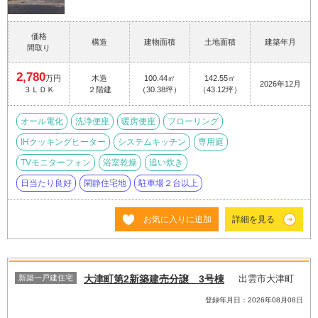
価格
構造
建物面積
土地面積
建築年月
間取り
2,780
万円
木造
100.44㎡
142.55㎡
2026年12月
３ＬＤＫ
２階建
（30.38坪）
（43.12坪）
オール電化
洗浄便座
暖房便座
フローリング
IHクッキングヒーター
システムキッチン
専用庭
TVモニターフォン
浴室乾燥
追い炊き
日当たり良好
閑静住宅地
駐車場２台以上
お気に入りに追加
詳細を見る
新築一戸建住宅
大津町第2新築建売分譲 3号棟
出雲市大津町
登録年月日：2026年08月08日