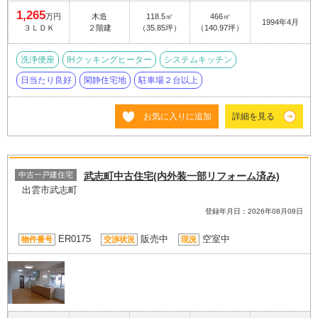
1,265
万円
木造
118.5㎡
466㎡
1994年4月
３ＬＤＫ
２階建
（35.85坪）
（140.97坪）
洗浄便座
IHクッキングヒーター
システムキッチン
日当たり良好
閑静住宅地
駐車場２台以上
お気に入りに追加
詳細を見る
中古一戸建住宅
武志町中古住宅(内外装一部リフォーム済み)
出雲市武志町
登録年月日：2026年08月08日
ER0175
販売中
空室中
物件番号
交渉状況
現況