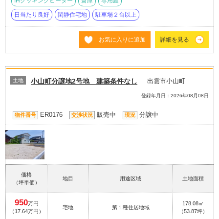
IHクッキングヒーター
倉庫
専用庭
日当たり良好
閑静住宅地
駐車場２台以上
お気に入りに追加
詳細を見る
土地
小山町分譲地2号地 建築条件なし
出雲市小山町
登録年月日：2026年08月08日
ER0176
販売中
分譲中
物件番号
交渉状況
現況
価格
地目
用途区域
土地面積
（坪単価）
950
万円
178.08㎡
宅地
第１種住居地域
（17.64万円）
（53.87坪）