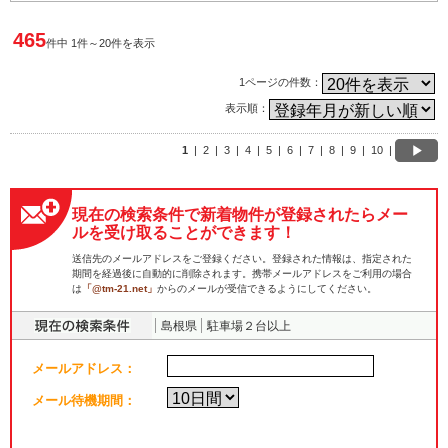
465
件中 1件～20件を表示
1ページの件数：
表示順：
1
|
2
|
3
|
4
|
5
|
6
|
7
|
8
|
9
|
10
|
現在の検索条件で新着物件が登録されたらメー
ルを受け取ることができます！
送信先のメールアドレスをご登録ください。登録された情報は、指定された
期間を経過後に自動的に削除されます。携帯メールアドレスをご利用の場合
は
「@tm-21.net」
からのメールが受信できるようにしてください。
島根県
駐車場２台以上
メールアドレス：
メール待機期間：