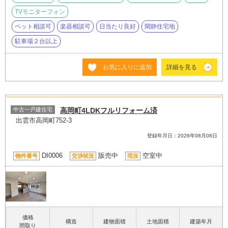
TVモニターフォン
ペット相談可
楽器相談可
日当たり良好
閑静住宅地
駐車場２台以上
お気に入りに追加
詳細を見る
中古一戸建住宅
高岡町4LDKフルリフォーム済
出雲市高岡町752-3
登録年月日：2026年08月08日
DI0006
販売中
空室中
物件番号
交渉状況
現況
価格
構造
建物面積
土地面積
建築年月
間取り