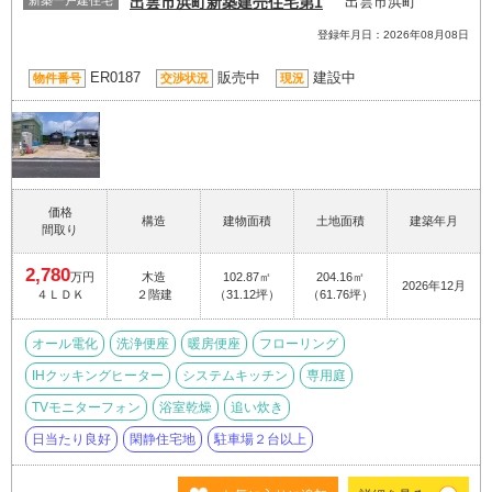
出雲市浜町新築建売住宅第1
出雲市浜町
登録年月日：2026年08月08日
ER0187
販売中
建設中
物件番号
交渉状況
現況
価格
構造
建物面積
土地面積
建築年月
間取り
2,780
万円
木造
102.87㎡
204.16㎡
2026年12月
４ＬＤＫ
２階建
（31.12坪）
（61.76坪）
オール電化
洗浄便座
暖房便座
フローリング
IHクッキングヒーター
システムキッチン
専用庭
TVモニターフォン
浴室乾燥
追い炊き
日当たり良好
閑静住宅地
駐車場２台以上