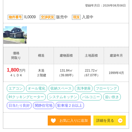
登録年月日：2026年08月08日
IL0009
販売中
入居中
物件番号
交渉状況
現況
価格
構造
建物面積
土地面積
建築年月
間取り
1,800
万円
木造
131.84㎡
221.72㎡
1999年4月
４ＬＤＫ
２階建
（39.88坪）
（67.07坪）
エアコン
オール電化
収納スペース
洗浄便座
フローリング
IHクッキングヒーター
システムキッチン
バルコニー
追い炊き
日当たり良好
閑静住宅地
駐車場２台以上
お気に入りに追加
詳細を見る