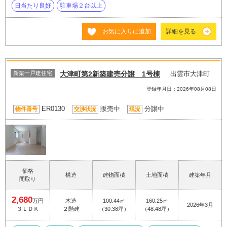
日当たり良好
駐車場２台以上
お気に入りに追加
詳細を見る
新築一戸建住宅
大津町第2新築建売分譲 1号棟
出雲市大津町
登録年月日：2026年08月08日
ER0130
販売中
分譲中
物件番号
交渉状況
現況
価格
構造
建物面積
土地面積
建築年月
間取り
2,680
万円
木造
100.44㎡
160.25㎡
2026年3月
３ＬＤＫ
２階建
（30.38坪）
（48.48坪）