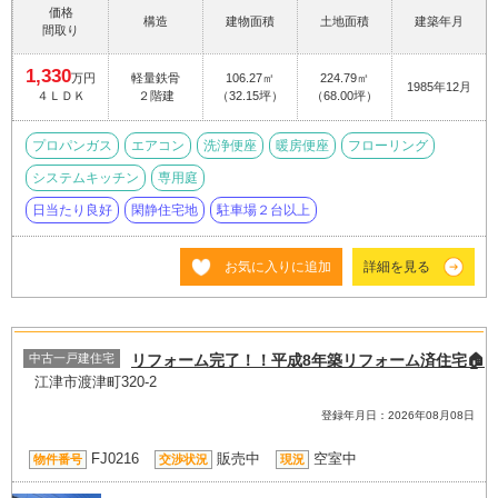
価格
構造
建物面積
土地面積
建築年月
間取り
1,330
万円
軽量鉄骨
106.27㎡
224.79㎡
1985年12月
４ＬＤＫ
２階建
（32.15坪）
（68.00坪）
プロパンガス
エアコン
洗浄便座
暖房便座
フローリング
システムキッチン
専用庭
日当たり良好
閑静住宅地
駐車場２台以上
お気に入りに追加
詳細を見る
中古一戸建住宅
リフォーム完了！！平成8年築リフォーム済住宅🏠
江津市渡津町320-2
登録年月日：2026年08月08日
FJ0216
販売中
空室中
物件番号
交渉状況
現況