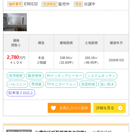
ER0132
販売中
分譲中
物件番号
交渉状況
現況
価格
構造
建物面積
土地面積
建築年月
間取り
2,780
万円
木造
108.54㎡
160.18㎡
2026年3月
４ＬＤＫ
２階建
（32.83坪）
（48.45坪）
洗浄便座
暖房便座
IHクッキングヒーター
システムキッチン
バルコニー
専用庭
TVモニターフォン
浴室乾燥
追い炊き
駐車場２台以上
お気に入りに追加
詳細を見る
新築一戸建住宅