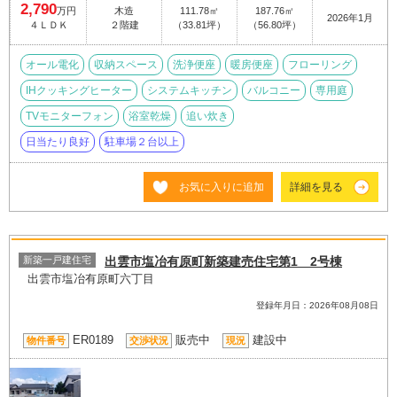
2,790
万円
木造
111.78㎡
187.76㎡
2026年1月
４ＬＤＫ
２階建
（33.81坪）
（56.80坪）
オール電化
収納スペース
洗浄便座
暖房便座
フローリング
IHクッキングヒーター
システムキッチン
バルコニー
専用庭
TVモニターフォン
浴室乾燥
追い炊き
日当たり良好
駐車場２台以上
お気に入りに追加
詳細を見る
新築一戸建住宅
出雲市塩冶有原町新築建売住宅第1 2号棟
出雲市塩冶有原町六丁目
登録年月日：2026年08月08日
ER0189
販売中
建設中
物件番号
交渉状況
現況