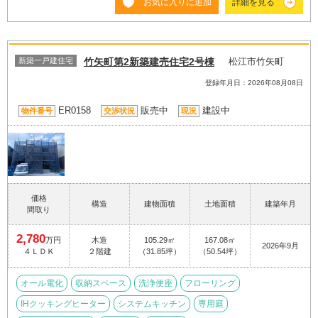
お気に入りに追加
詳細を見る
新築一戸建住宅
竹矢町第2新築建売住宅2号棟
松江市竹矢町
登録年月日：2026年08月08日
ER0158
販売中
建設中
物件番号
交渉状況
現況
価格
構造
建物面積
土地面積
建築年月
間取り
2,780
万円
木造
105.29㎡
167.08㎡
2026年9月
４ＬＤＫ
２階建
（31.85坪）
（50.54坪）
オール電化
収納スペース
洗浄便座
フローリング
IHクッキングヒーター
システムキッチン
専用庭