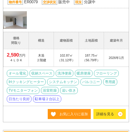
ER0079
販売中
分譲中
物件番号
交渉状況
現況
価格
構造
建物面積
土地面積
建築年月
間取り
2,590
万円
木造
102.87㎡
187.75㎡
2026年1月
４ＬＤＫ
２階建
（31.12坪）
（56.79坪）
オール電化
収納スペース
洗浄便座
暖房便座
フローリング
IHクッキングヒーター
システムキッチン
バルコニー
専用庭
TVモニターフォン
浴室乾燥
追い炊き
日当たり良好
駐車場２台以上
お気に入りに追加
詳細を見る