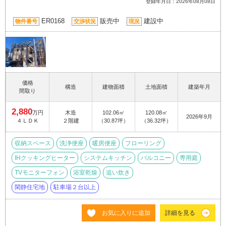
登録年月日：2026年08月08日
ER0168
販売中
建設中
物件番号
交渉状況
現況
価格
構造
建物面積
土地面積
建築年月
間取り
2,880
万円
木造
102.06㎡
120.08㎡
2026年9月
４ＬＤＫ
２階建
（30.87坪）
（36.32坪）
収納スペース
洗浄便座
暖房便座
フローリング
IHクッキングヒーター
システムキッチン
バルコニー
専用庭
TVモニターフォン
浴室乾燥
追い炊き
閑静住宅地
駐車場２台以上
お気に入りに追加
詳細を見る