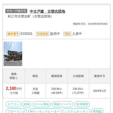
中古一戸建住宅
中古戸建 古曽志団地
松江市古曽志町（古曽志団地）
登録年月日：2026年08月08日
EO0101
販売中
入居中
物件番号
交渉状況
現況
価格
構造
建物面積
土地面積
建築年月
間取り
2,180
万円
木造
158.98㎡
236.93㎡
2003年3月
その他
２階建
（48.09坪）
（71.67坪）
エアコン
給湯
オール電化
収納スペース
洗浄便座
フローリング
IHクッキングヒーター
システムキッチン
専用庭