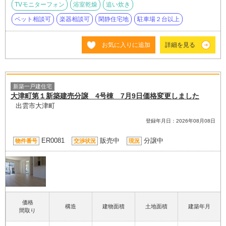
TVモニターフォン
浴室乾燥
追い炊き
ペット相談可
楽器相談可
閑静住宅地
駐車場２台以上
お気に入りに追加
詳細を見る
新築一戸建住宅
大津町第１新築建売分譲 4号棟 7月9日価格変更しました
出雲市大津町
登録年月日：2026年08月08日
ER0081
販売中
分譲中
物件番号
交渉状況
現況
価格
構造
建物面積
土地面積
建築年月
間取り