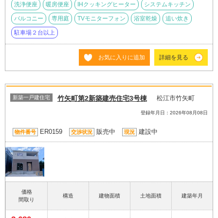
洗浄便座
暖房便座
IHクッキングヒーター
システムキッチン
バルコニー
専用庭
TVモニターフォン
浴室乾燥
追い炊き
駐車場２台以上
お気に入りに追加
詳細を見る
新築一戸建住宅
竹矢町第2新築建売住宅3号棟
松江市竹矢町
登録年月日：2026年08月08日
ER0159
販売中
建設中
物件番号
交渉状況
現況
価格
構造
建物面積
土地面積
建築年月
間取り