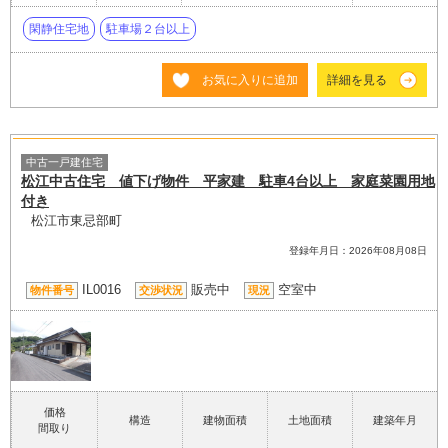
閑静住宅地
駐車場２台以上
お気に入りに追加
詳細を見る
中古一戸建住宅
松江中古住宅 値下げ物件 平家建 駐車4台以上 家庭菜園用地
付き
松江市東忌部町
登録年月日：2026年08月08日
IL0016
販売中
空室中
物件番号
交渉状況
現況
価格
構造
建物面積
土地面積
建築年月
間取り