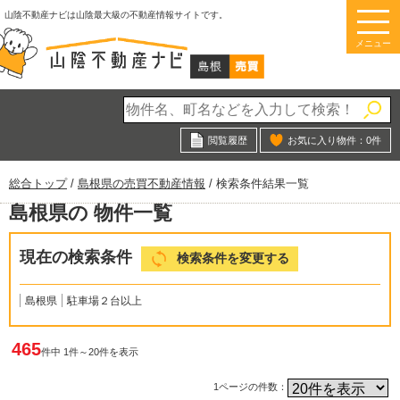
このページの本文へ
山陰不動産ナビは山陰最大級の不動産情報サイトです。
メニュー
閲覧履歴
お気に入り物件：
0
件
現
総合トップ
/
島根県の売買不動産情報
/
検索条件結果一覧
在
島根県の 物件一覧
の
位
置：
現在の検索条件
検索条件を変更する
島根県
駐車場２台以上
465
件中 1件～20件を表示
1ページの件数：