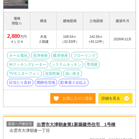
価格
構造
建物面積
土地面積
建築年月
間取り
2,880
万円
木造
108.54㎡
142.56㎡
2026年12月
４ＬＤＫ
２階建
（32.83坪）
（43.12坪）
オール電化
洗浄便座
暖房便座
フローリング
IHクッキングヒーター
システムキッチン
専用庭
TVモニターフォン
浴室乾燥
追い炊き
日当たり良好
閑静住宅地
駐車場２台以上
お気に入りに追加
詳細を見る
新築一戸建住宅
出雲市大津朝倉第1新築建売住宅 1号棟
出雲市大津朝倉一丁目