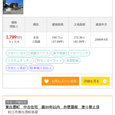
価格
構造
建物面積
土地面積
建築年月
間取り
1,799
万円
木造
190.71㎡
272.36㎡
1996年4月
５ＬＤＫ
２階建
（57.69坪）
（82.39坪）
プロパンガス
収納スペース
床下収納
フローリング
システムキッチン
TVモニターフォン
浴室乾燥
日当たり良好
駐車場２台以上
お気に入りに追加
詳細を見る
中古一戸建住宅
東出雲町 中古住宅 築30年以内 外壁屋根 塗り替え済
松江市東出雲町揖屋