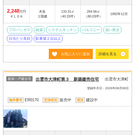
2,248
万円
木造
133.31㎡
264.56㎡
1992年12月
４ＬＤＫ
２階建
（40.33坪）
（80.03坪）
プロパンガス
給湯
システムキッチン
バルコニー
追い炊き
日当たり良好
駐車場２台以上
お気に入りに追加
詳細を見る
新築一戸建住宅
出雲市大津町第３ 新築建売住宅
出雲市大津町
登録年月日：2026年08月08日
ER0170
販売中
建設中
物件番号
交渉状況
現況