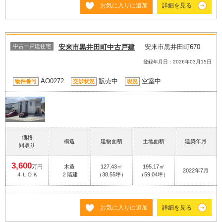
お気に入りに追加
詳細を見る
中古一戸建住宅
安来市黒井田町中古戸建
安来市黒井田町670
登録年月日：2026年03月15日
AO0272
販売中
空室中
物件番号
交渉状況
現況
価格
構造
建物面積
土地面積
建築年月
間取り
3,600
万円
木造
127.43㎡
195.17㎡
2022年7月
４ＬＤＫ
２階建
（38.55坪）
（59.04坪）
お気に入りに追加
詳細を見る