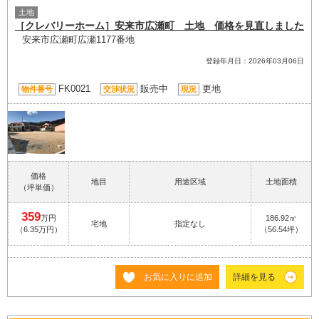
土地
［クレバリーホーム］安来市広瀬町 土地 価格を見直しました
安来市広瀬町広瀬1177番地
登録年月日：2026年03月06日
FK0021
販売中
更地
物件番号
交渉状況
現況
価格
地目
用途区域
土地面積
（坪単価）
359
万円
186.92㎡
宅地
指定なし
（6.35万円）
（56.54坪）
お気に入りに追加
詳細を見る