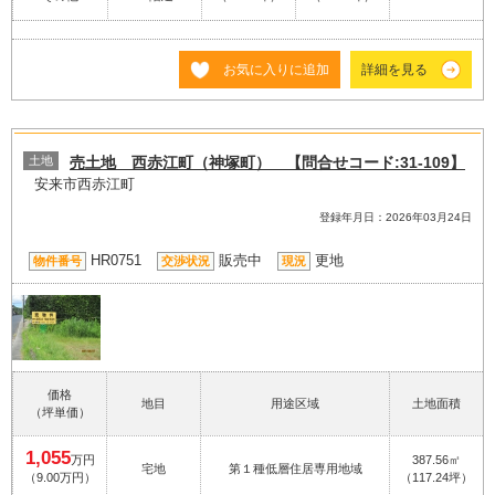
お気に入りに追加
詳細を見る
土地
売土地 西赤江町（神塚町） 【問合せコード:31-109】
安来市西赤江町
登録年月日：2026年03月24日
HR0751
販売中
更地
物件番号
交渉状況
現況
価格
地目
用途区域
土地面積
（坪単価）
1,055
万円
387.56㎡
宅地
第１種低層住居専用地域
（9.00万円）
（117.24坪）