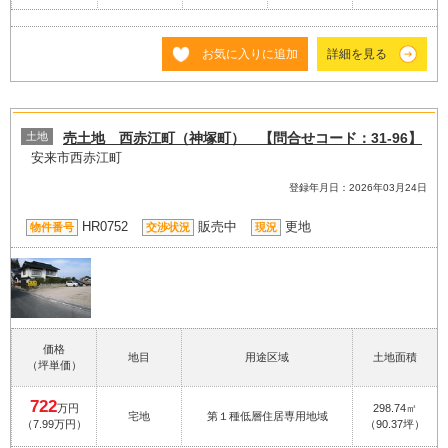
お気に入りに追加
詳細を見る
土地
売土地 西赤江町（神塚町） 【問合せコード：31-96】
安来市西赤江町
登録年月日：2026年03月24日
HR0752
販売中
更地
物件番号
交渉状況
現況
価格
地目
用途区域
土地面積
（坪単価）
722
万円
298.74㎡
宅地
第１種低層住居専用地域
（7.99万円）
（90.37坪）