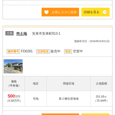
お気に入りに追加
詳細を見る
土地
売土地
安来市安来町813-1
登録年月日：2026年03月21日
FD0281
販売中
空室中
物件番号
交渉状況
現況
価格
地目
用途区域
土地面積
（坪単価）
500
万円
251.05㎡
宅地
第２種住居地域
（6.58万円）
（75.94坪）