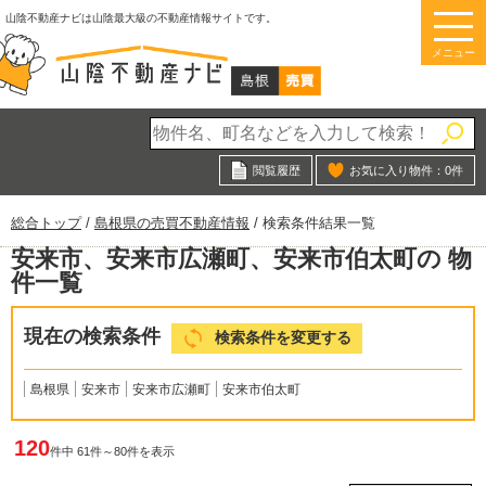
このページの本文へ
山陰不動産ナビは山陰最大級の不動産情報サイトです。
メニュー
閲覧履歴
お気に入り物件：
0
件
現
総合トップ
/
島根県の売買不動産情報
/
検索条件結果一覧
在
安来市、安来市広瀬町、安来市伯太町の 物
の
件一覧
位
置：
現在の検索条件
検索条件を変更する
島根県
安来市
安来市広瀬町
安来市伯太町
120
件中 61件～80件を表示