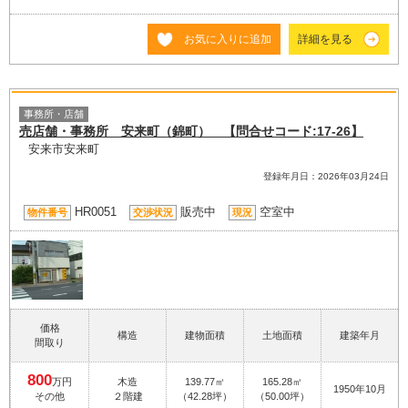
お気に入りに追加
詳細を見る
事務所・店舗
売店舗・事務所 安来町（錦町） 【問合せコード:17-26】
安来市安来町
登録年月日：2026年03月24日
HR0051
販売中
空室中
物件番号
交渉状況
現況
価格
構造
建物面積
土地面積
建築年月
間取り
800
万円
木造
139.77㎡
165.28㎡
1950年10月
その他
２階建
（42.28坪）
（50.00坪）