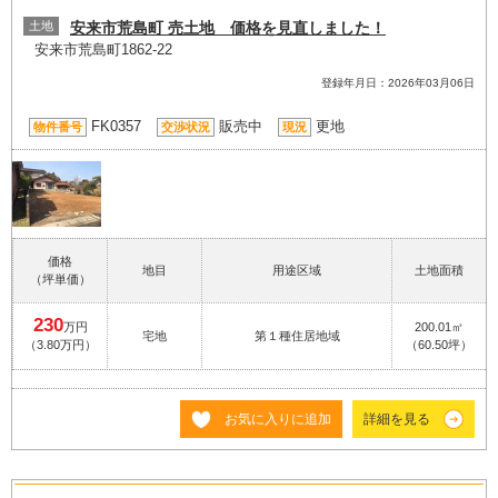
土地
安来市荒島町 売土地 価格を見直しました！
安来市荒島町1862-22
登録年月日：2026年03月06日
FK0357
販売中
更地
物件番号
交渉状況
現況
価格
地目
用途区域
土地面積
（坪単価）
230
万円
200.01㎡
宅地
第１種住居地域
（3.80万円）
（60.50坪）
お気に入りに追加
詳細を見る