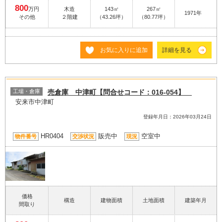
800
万円
木造
143㎡
267㎡
1971年
その他
２階建
（43.26坪）
（80.77坪）
お気に入りに追加
詳細を見る
工場・倉庫
売倉庫 中津町【問合せコード：016-054】
安来市中津町
登録年月日：2026年03月24日
HR0404
販売中
空室中
物件番号
交渉状況
現況
価格
構造
建物面積
土地面積
建築年月
間取り