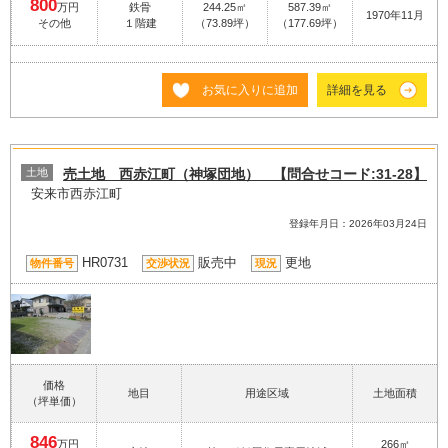
800
万円
鉄骨
244.25㎡
587.39㎡
1970年11月
その他
１階建
（73.89坪）
（177.69坪）
お気に入りに追加
詳細を見る
土地
売土地 西赤江町（神塚団地） 【問合せコード:31-28】
安来市西赤江町
登録年月日：2026年03月24日
HR0731
販売中
更地
物件番号
交渉状況
現況
価格
地目
用途区域
土地面積
（坪単価）
846
万円
266㎡