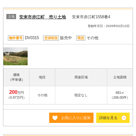
土地
安来市赤江町 売り土地
安来市赤江町1558番4
登録年月日：2026年03月13日
DV0315
販売中
その他
物件番号
交渉状況
現況
価格
地目
用途区域
土地面積
（坪単価）
200
万円
681㎡
その他
指定なし
（0.97万円）
（206.00坪）
お気に入りに追加
詳細を見る