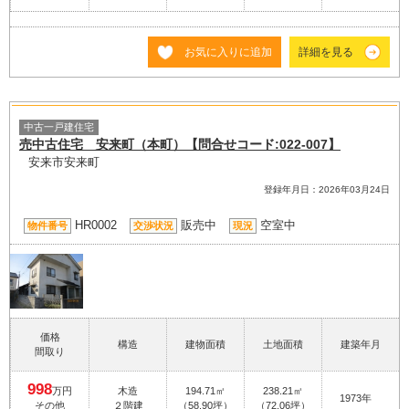
お気に入りに追加
詳細を見る
中古一戸建住宅
売中古住宅 安来町（本町）【問合せコード:022-007】
安来市安来町
登録年月日：2026年03月24日
HR0002
販売中
空室中
物件番号
交渉状況
現況
価格
構造
建物面積
土地面積
建築年月
間取り
998
万円
木造
194.71㎡
238.21㎡
1973年
その他
２階建
（58.90坪）
（72.06坪）