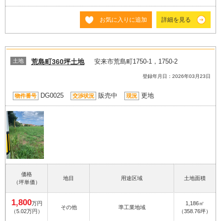
お気に入りに追加
詳細を見る
土地
荒島町360坪土地
安来市荒島町1750-1，1750-2
登録年月日：2026年03月23日
DG0025
販売中
更地
物件番号
交渉状況
現況
価格
地目
用途区域
土地面積
（坪単価）
1,800
万円
1,186㎡
その他
準工業地域
（5.02万円）
（358.76坪）