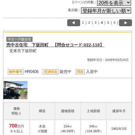
1ページの件数：
表示順：
1
|
2
|
3
|
4
|
5
|
6
|
中古一戸建住宅
売中古住宅 下坂田町 【問合せコード:022-118】
安来市下坂田町
登録年月日：2026年03月24日
HR0406
販売中
入居中
物件番号
交渉状況
現況
価格
構造
建物面積
土地面積
建築年月
間取り
700
万円
木造
154㎡
345㎡
1981年3月
６Ｋ以上
２階建
（46.59坪）
（104.36坪）