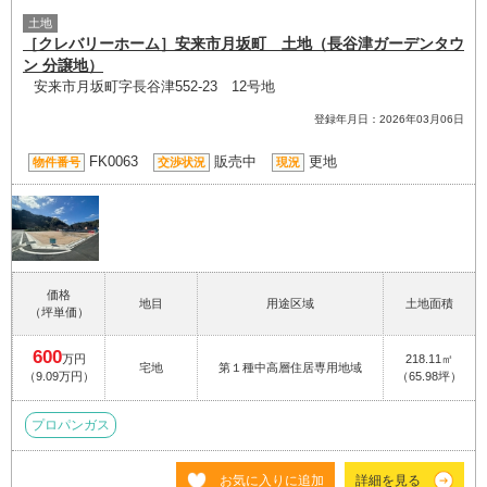
土地
［クレバリーホーム］安来市月坂町 土地（長谷津ガーデンタウ
ン 分譲地）
安来市月坂町字長谷津552-23 12号地
登録年月日：2026年03月06日
FK0063
販売中
更地
物件番号
交渉状況
現況
価格
地目
用途区域
土地面積
（坪単価）
600
万円
218.11㎡
宅地
第１種中高層住居専用地域
（9.09万円）
（65.98坪）
プロパンガス
お気に入りに追加
詳細を見る