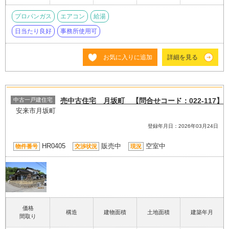
プロパンガス
エアコン
給湯
日当たり良好
事務所使用可
お気に入りに追加
詳細を見る
中古一戸建住宅
売中古住宅 月坂町 【問合せコード：022-117】
安来市月坂町
登録年月日：2026年03月24日
HR0405
販売中
空室中
物件番号
交渉状況
現況
価格
構造
建物面積
土地面積
建築年月
間取り