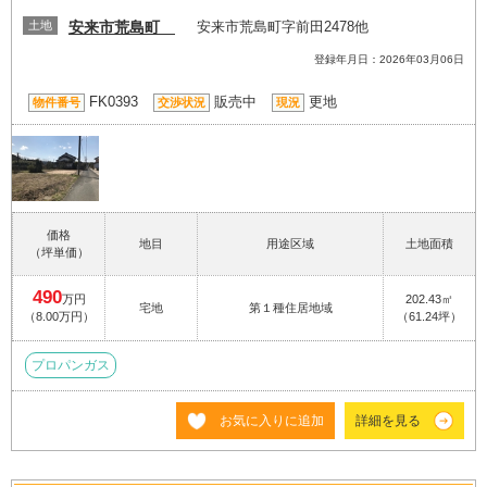
土地
安来市荒島町
安来市荒島町字前田2478他
登録年月日：2026年03月06日
FK0393
販売中
更地
物件番号
交渉状況
現況
価格
地目
用途区域
土地面積
（坪単価）
490
万円
202.43㎡
宅地
第１種住居地域
（8.00万円）
（61.24坪）
プロパンガス
お気に入りに追加
詳細を見る