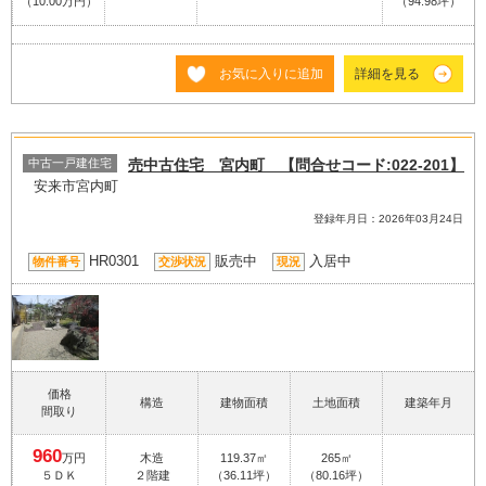
（10.00万円）
（94.98坪）
お気に入りに追加
詳細を見る
中古一戸建住宅
売中古住宅 宮内町 【問合せコード:022-201】
安来市宮内町
登録年月日：2026年03月24日
HR0301
販売中
入居中
物件番号
交渉状況
現況
価格
構造
建物面積
土地面積
建築年月
間取り
960
万円
木造
119.37㎡
265㎡
５ＤＫ
２階建
（36.11坪）
（80.16坪）