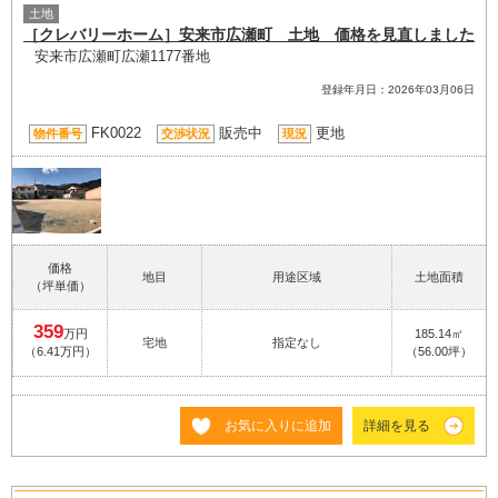
土地
［クレバリーホーム］安来市広瀬町 土地 価格を見直しました
安来市広瀬町広瀬1177番地
登録年月日：2026年03月06日
FK0022
販売中
更地
物件番号
交渉状況
現況
価格
地目
用途区域
土地面積
（坪単価）
359
万円
185.14㎡
宅地
指定なし
（6.41万円）
（56.00坪）
お気に入りに追加
詳細を見る