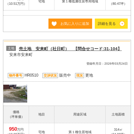
宅地
第１種低層住居専用地域
（10.51万円）
（80.47坪）
お気に入りに追加
詳細を見る
土地
売土地 安来町（社日町） 【問合せコード:31-104】
安来市安来町
登録年月日：2026年03月24日
HR0510
販売中
更地
物件番号
交渉状況
現況
価格
地目
用途区域
土地面積
（坪単価）
950
万円
314㎡
宅地
第１種住居地域