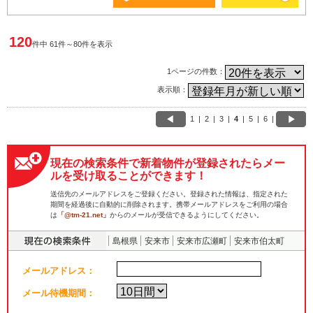
120
件中 61件～80件を表示
1ページの件数：
表示順：
1
|
2
|
3
|
4
|
5
|
6
|
現在の検索条件で新着物件が登録されたらメー
ルを受け取ることができます！
送信先のメールアドレスをご登録ください。登録された情報は、指定された
期間を経過後に自動的に削除されます。携帯メールアドレスをご利用の場合
は
「@tm-21.net」
からのメールが受信できるようにしてください。
島根県
安来市
安来市広瀬町
安来市伯太町
メールアドレス：
メール待機期間：