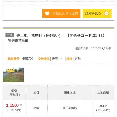
お気に入りに追加
詳細を見る
土地
売土地 荒島町（9号沿い） 【問合せコード:31-38】
安来市荒島町
登録年月日：2026年03月24日
HR0702
販売中
更地
物件番号
交渉状況
現況
価格
地目
用途区域
土地面積
（坪単価）
1,150
万円
381㎡
宅地
準工業地域
（9.98万円）
（115.25坪）