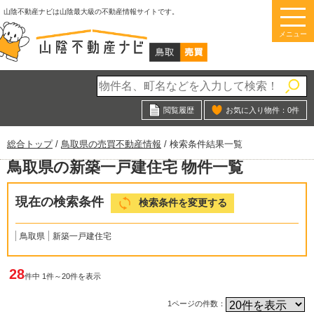
このページの本文へ
山陰不動産ナビは山陰最大級の不動産情報サイトです。
メニュー
閲覧履歴
お気に入り物件：
0
件
現
総合トップ
/
鳥取県の売買不動産情報
/
検索条件結果一覧
在
鳥取県の新築一戸建住宅 物件一覧
の
位
置：
現在の検索条件
検索条件を変更する
鳥取県
新築一戸建住宅
28
件中 1件～20件を表示
1ページの件数：