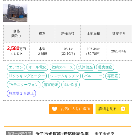
価格
構造
建物面積
土地面積
建築年月
間取り
2,580
万円
木造
106.1㎡
197.34㎡
2026年4月
４ＬＤＫ
２階建
（32.10坪）
（59.70坪）
エアコン
オール電化
収納スペース
洗浄便座
暖房便座
IHクッキングヒーター
システムキッチン
バルコニー
専用庭
TVモニターフォン
浴室乾燥
追い炊き
駐車場２台以上
お気に入りに追加
詳細を見る
新築一戸建住宅
米子市米原第1新築建売住宅
米子市米原