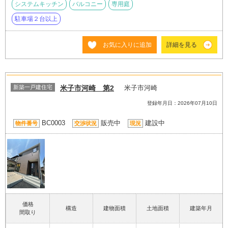
システムキッチン
バルコニー
専用庭
駐車場２台以上
お気に入りに追加
詳細を見る
新築一戸建住宅
米子市河崎 第2
米子市河崎
登録年月日：2026年07月10日
BC0003
販売中
建設中
物件番号
交渉状況
現況
価格
構造
建物面積
土地面積
建築年月
間取り