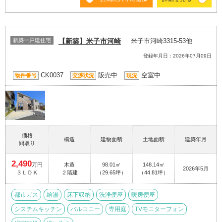
新築一戸建住宅
【新築】米子市河崎
米子市河崎3315-53他
登録年月日：2026年07月09日
CK0037
販売中
空室中
物件番号
交渉状況
現況
価格
構造
建物面積
土地面積
建築年月
間取り
2,490
万円
木造
98.01㎡
148.14㎡
2026年5月
３ＬＤＫ
２階建
（29.65坪）
（44.81坪）
都市ガス
給湯
床下収納
洗浄便座
暖房便座
システムキッチン
バルコニー
専用庭
TVモニターフォン