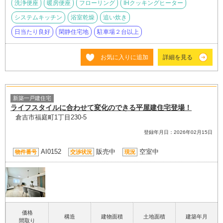
洗浄便座
暖房便座
フローリング
IHクッキングヒーター
システムキッチン
浴室乾燥
追い炊き
日当たり良好
閑静住宅地
駐車場２台以上
お気に入りに追加
詳細を見る
新築一戸建住宅
ライフスタイルに合わせて変化のできる平屋建住宅登場！
倉吉市福庭町1丁目230-5
登録年月日：2026年02月15日
AI0152
販売中
空室中
物件番号
交渉状況
現況
価格
構造
建物面積
土地面積
建築年月
間取り