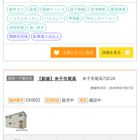
都市ガス
給湯
収納スペース
床下収納
洗浄便座
暖房便座
システムキッチン
バルコニー
専用庭
TVモニターフォン
浴室乾燥
追い炊き
閑静住宅地
駐車場２台以上
お気に入りに追加
詳細を見る
新築一戸建住宅
【新築】米子市尾高
米子市尾高710-24
登録年月日：2026年07月07日
CK0022
販売中
建設中
物件番号
交渉状況
現況