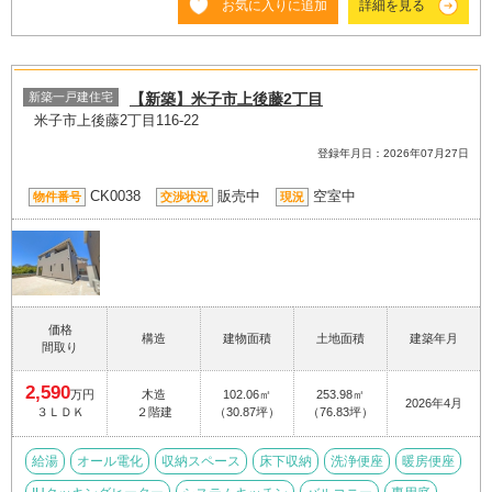
お気に入りに追加
詳細を見る
新築一戸建住宅
【新築】米子市上後藤2丁目
米子市上後藤2丁目116-22
登録年月日：2026年07月27日
CK0038
販売中
空室中
物件番号
交渉状況
現況
価格
構造
建物面積
土地面積
建築年月
間取り
2,590
万円
木造
102.06㎡
253.98㎡
2026年4月
３ＬＤＫ
２階建
（30.87坪）
（76.83坪）
給湯
オール電化
収納スペース
床下収納
洗浄便座
暖房便座