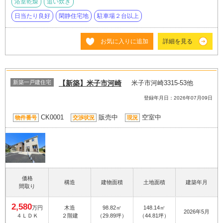
浴室乾燥
追い炊き
日当たり良好
閑静住宅地
駐車場２台以上
お気に入りに追加
詳細を見る
新築一戸建住宅
【新築】米子市河崎
米子市河崎3315-53他
登録年月日：2026年07月09日
CK0001
販売中
空室中
物件番号
交渉状況
現況
価格
構造
建物面積
土地面積
建築年月
間取り
2,580
万円
木造
98.82㎡
148.14㎡
2026年5月
４ＬＤＫ
２階建
（29.89坪）
（44.81坪）