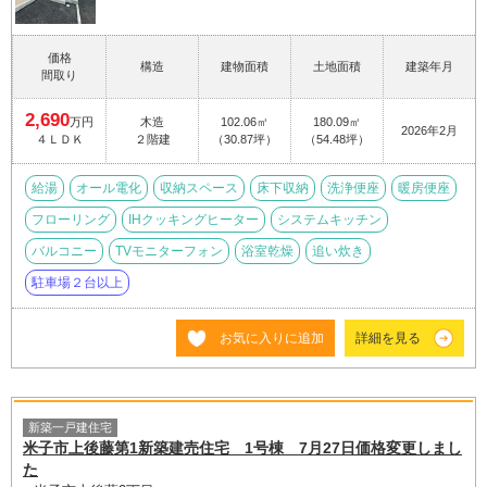
価格
構造
建物面積
土地面積
建築年月
間取り
2,690
万円
木造
102.06㎡
180.09㎡
2026年2月
４ＬＤＫ
２階建
（30.87坪）
（54.48坪）
給湯
オール電化
収納スペース
床下収納
洗浄便座
暖房便座
フローリング
IHクッキングヒーター
システムキッチン
バルコニー
TVモニターフォン
浴室乾燥
追い炊き
駐車場２台以上
お気に入りに追加
詳細を見る
新築一戸建住宅
米子市上後藤第1新築建売住宅 1号棟 7月27日価格変更しまし
た