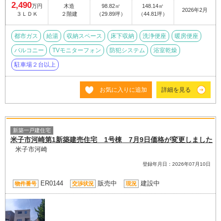
2,490
万円
木造
98.82㎡
148.14㎡
2026年2月
３ＬＤＫ
２階建
（29.89坪）
（44.81坪）
都市ガス
給湯
収納スペース
床下収納
洗浄便座
暖房便座
バルコニー
TVモニターフォン
防犯システム
浴室乾燥
駐車場２台以上
お気に入りに追加
詳細を見る
新築一戸建住宅
米子市河崎第1新築建売住宅 1号棟 7月9日価格が変更しました
米子市河崎
登録年月日：2026年07月10日
ER0144
販売中
建設中
物件番号
交渉状況
現況