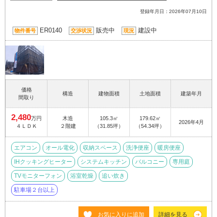
登録年月日：2026年07月10日
ER0140
販売中
建設中
物件番号
交渉状況
現況
価格
構造
建物面積
土地面積
建築年月
間取り
2,480
万円
木造
105.3㎡
179.62㎡
2026年4月
４ＬＤＫ
２階建
（31.85坪）
（54.34坪）
エアコン
オール電化
収納スペース
洗浄便座
暖房便座
IHクッキングヒーター
システムキッチン
バルコニー
専用庭
TVモニターフォン
浴室乾燥
追い炊き
駐車場２台以上
お気に入りに追加
詳細を見る