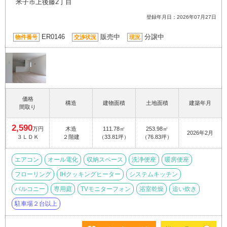
米子市上後藤2丁目
登録年月日：2026年07月27日
ER0146
販売中
分譲中
物件番号
交渉状況
現況
価格
構造
建物面積
土地面積
建築年月
間取り
2,590
万円
木造
111.78㎡
253.98㎡
2026年2月
３ＬＤＫ
２階建
（33.81坪）
（76.83坪）
エアコン
オール電化
収納スペース
洗浄便座
暖房便座
フローリング
IHクッキングヒーター
システムキッチン
バルコニー
専用庭
TVモニターフォン
浴室乾燥
追い炊き
駐車場２台以上