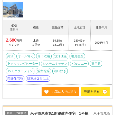
価格
構造
建物面積
土地面積
建築年月
間取り
2,690
万円
木造
59.58㎡
180.09㎡
2026年4月
４ＬＤＫ
２階建
（18.02坪）
（54.48坪）
給湯
オール電化
床下収納
洗浄便座
暖房便座
IHクッキングヒーター
システムキッチン
バルコニー
専用庭
TVモニターフォン
浴室乾燥
追い炊き
閑静住宅地
駐車場２台以上
お気に入りに追加
詳細を見る
新築一戸建住宅
米子市尾高第1新築建売住宅 1号棟
米子市尾高