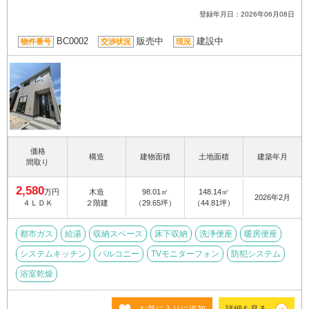
登録年月日：2026年06月08日
BC0002
販売中
建設中
物件番号
交渉状況
現況
価格
構造
建物面積
土地面積
建築年月
間取り
2,580
万円
木造
98.01㎡
148.14㎡
2026年2月
４ＬＤＫ
２階建
（29.65坪）
（44.81坪）
都市ガス
給湯
収納スペース
床下収納
洗浄便座
暖房便座
システムキッチン
バルコニー
TVモニターフォン
防犯システム
浴室乾燥
お気に入りに追加
詳細を見る