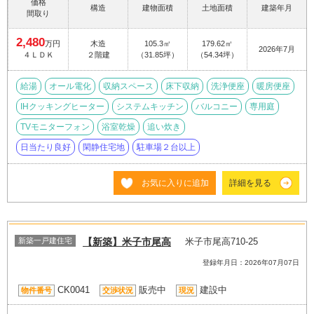
価格
構造
建物面積
土地面積
建築年月
間取り
2,480
万円
木造
105.3㎡
179.62㎡
2026年7月
４ＬＤＫ
２階建
（31.85坪）
（54.34坪）
給湯
オール電化
収納スペース
床下収納
洗浄便座
暖房便座
IHクッキングヒーター
システムキッチン
バルコニー
専用庭
TVモニターフォン
浴室乾燥
追い炊き
日当たり良好
閑静住宅地
駐車場２台以上
お気に入りに追加
詳細を見る
新築一戸建住宅
【新築】米子市尾高
米子市尾高710-25
登録年月日：2026年07月07日
CK0041
販売中
建設中
物件番号
交渉状況
現況