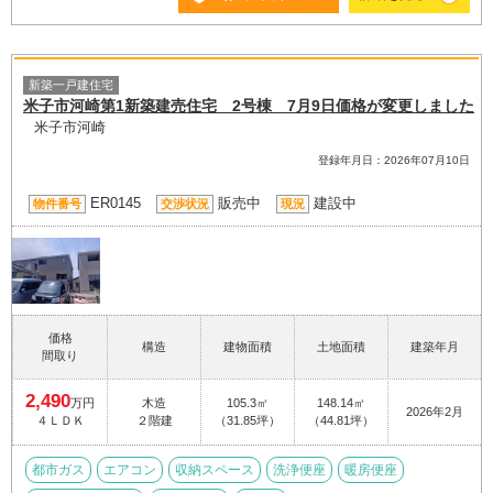
新築一戸建住宅
米子市河崎第1新築建売住宅 2号棟 7月9日価格が変更しました
米子市河崎
登録年月日：2026年07月10日
ER0145
販売中
建設中
物件番号
交渉状況
現況
価格
構造
建物面積
土地面積
建築年月
間取り
2,490
万円
木造
105.3㎡
148.14㎡
2026年2月
４ＬＤＫ
２階建
（31.85坪）
（44.81坪）
都市ガス
エアコン
収納スペース
洗浄便座
暖房便座