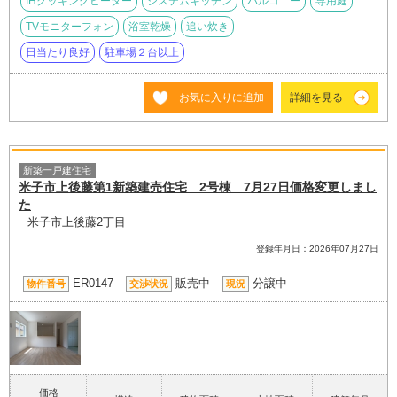
IHクッキングヒーター
システムキッチン
バルコニー
専用庭
TVモニターフォン
浴室乾燥
追い炊き
日当たり良好
駐車場２台以上
お気に入りに追加
詳細を見る
新築一戸建住宅
米子市上後藤第1新築建売住宅 2号棟 7月27日価格変更しまし
た
米子市上後藤2丁目
登録年月日：2026年07月27日
ER0147
販売中
分譲中
物件番号
交渉状況
現況
価格