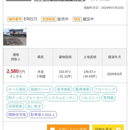
登録年月日：2026年07月10日
ER0171
販売中
建設中
物件番号
交渉状況
現況
価格
構造
建物面積
土地面積
建築年月
間取り
2,580
万円
木造
102.87㎡
146.87㎡
2026年8月
４ＬＤＫ
２階建
（31.12坪）
（44.43坪）
オール電化
収納スペース
洗浄便座
暖房便座
フローリング
IHクッキングヒーター
システムキッチン
バルコニー
専用庭
浴室乾燥
追い炊き
閑静住宅地
駐車場２台以上
お気に入りに追加
詳細を見る