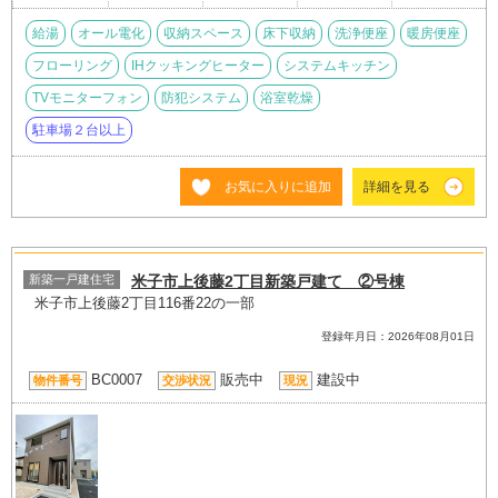
給湯
オール電化
収納スペース
床下収納
洗浄便座
暖房便座
フローリング
IHクッキングヒーター
システムキッチン
TVモニターフォン
防犯システム
浴室乾燥
駐車場２台以上
お気に入りに追加
詳細を見る
新築一戸建住宅
米子市上後藤2丁目新築戸建て ②号棟
米子市上後藤2丁目116番22の一部
登録年月日：2026年08月01日
BC0007
販売中
建設中
物件番号
交渉状況
現況