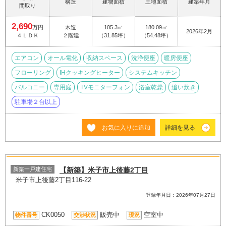
構造
建物面積
土地面積
建築年月
間取り
2,690
万円
木造
105.3㎡
180.09㎡
2026年2月
４ＬＤＫ
２階建
（31.85坪）
（54.48坪）
エアコン
オール電化
収納スペース
洗浄便座
暖房便座
フローリング
IHクッキングヒーター
システムキッチン
バルコニー
専用庭
TVモニターフォン
浴室乾燥
追い炊き
駐車場２台以上
お気に入りに追加
詳細を見る
新築一戸建住宅
【新築】米子市上後藤2丁目
米子市上後藤2丁目116-22
登録年月日：2026年07月27日
CK0050
販売中
空室中
物件番号
交渉状況
現況