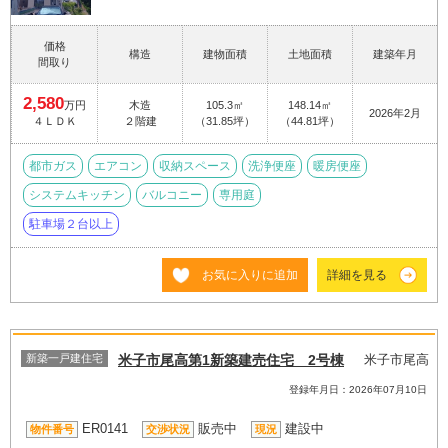
価格
構造
建物面積
土地面積
建築年月
間取り
2,580
万円
木造
105.3㎡
148.14㎡
2026年2月
４ＬＤＫ
２階建
（31.85坪）
（44.81坪）
都市ガス
エアコン
収納スペース
洗浄便座
暖房便座
システムキッチン
バルコニー
専用庭
駐車場２台以上
お気に入りに追加
詳細を見る
新築一戸建住宅
米子市尾高第1新築建売住宅 2号棟
米子市尾高
登録年月日：2026年07月10日
ER0141
販売中
建設中
物件番号
交渉状況
現況