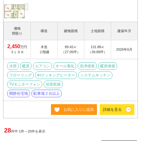
価格
構造
建物面積
土地面積
建築年月
間取り
2,450
万円
木造
89.42㎡
131.88㎡
2026年6月
３ＬＤＫ
２階建
（27.05坪）
（39.89坪）
冷房
暖房
エアコン
オール電化
洗浄便座
暖房便座
フローリング
IHクッキングヒーター
システムキッチン
TVモニターフォン
浴室乾燥
閑静住宅地
駐車場２台以上
お気に入りに追加
詳細を見る
28
件中 1件～20件を表示