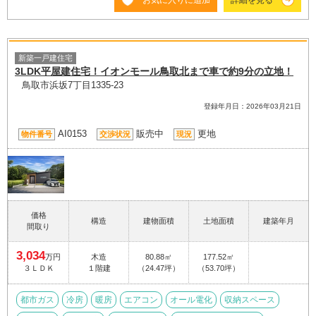
新築一戸建住宅
3LDK平屋建住宅！イオンモール鳥取北まで車で約9分の立地！
鳥取市浜坂7丁目1335-23
登録年月日：2026年03月21日
AI0153
販売中
更地
物件番号
交渉状況
現況
価格
構造
建物面積
土地面積
建築年月
間取り
3,034
万円
木造
80.88㎡
177.52㎡
３ＬＤＫ
１階建
（24.47坪）
（53.70坪）
都市ガス
冷房
暖房
エアコン
オール電化
収納スペース