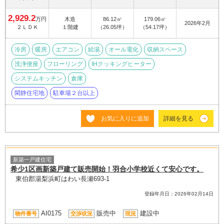
2,929.2
万円
木造
86.12㎡
179.06㎡
2026年2月
２ＬＤＫ
１階建
（26.05坪）
（54.17坪）
冷房
暖房
エアコン
給湯
オール電化
収納スペース
洗浄便座
フローリング
IHクッキングヒーター
システムキッチン
倉庫
閑静住宅地
駐車場２台以上
お気に入りに追加
詳細を見る
新築一戸建住宅
希少1区画新築戸建て販売開始！羽合小学校近くて安心です。
東伯郡湯梨浜町はわい長瀬693-1
登録年月日：2026年02月14日
AI0175
販売中
建設中
物件番号
交渉状況
現況