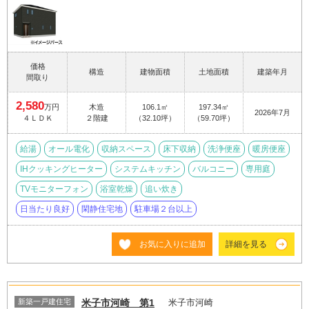
価格
構造
建物面積
土地面積
建築年月
間取り
2,580
万円
木造
106.1㎡
197.34㎡
2026年7月
４ＬＤＫ
２階建
（32.10坪）
（59.70坪）
給湯
オール電化
収納スペース
床下収納
洗浄便座
暖房便座
IHクッキングヒーター
システムキッチン
バルコニー
専用庭
TVモニターフォン
浴室乾燥
追い炊き
日当たり良好
閑静住宅地
駐車場２台以上
お気に入りに追加
詳細を見る
新築一戸建住宅
米子市河崎 第1
米子市河崎