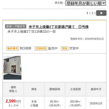
表示順：
1
|
2
|
新築一戸建住宅
米子市上後藤2丁目新築戸建て ①号棟
米子市上後藤2丁目116番22の一部
登録年月日：2026年08月01日
BC0008
販売中
空室中
物件番号
交渉状況
現況
価格
構造
建物面積
土地面積
建築年月
間取り
2,590
万円
木造
95.58㎡
253.98㎡
2025年2月
３ＬＤＫ
２階建
（28.91坪）
（76.83坪）