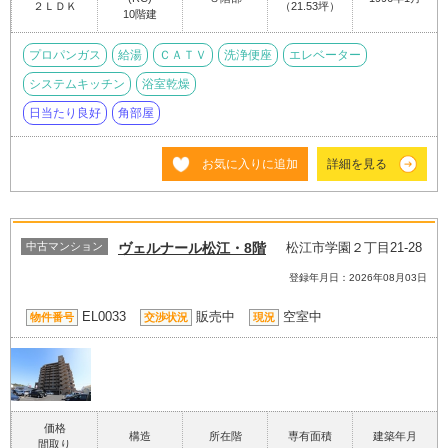
２ＬＤＫ
（21.53坪）
10階建
プロパンガス
給湯
ＣＡＴＶ
洗浄便座
エレベーター
システムキッチン
浴室乾燥
日当たり良好
角部屋
お気に入りに追加
詳細を見る
中古マンション
ヴェルナール松江・8階
松江市学園２丁目21-28
登録年月日：2026年08月03日
EL0033
販売中
空室中
物件番号
交渉状況
現況
価格
構造
所在階
専有面積
建築年月
間取り