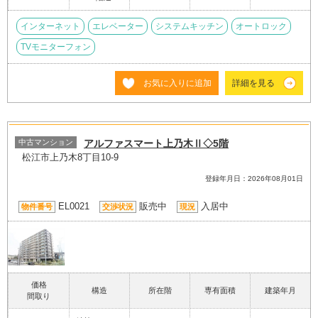
インターネット
エレベーター
システムキッチン
オートロック
TVモニターフォン
お気に入りに追加
詳細を見る
中古マンション
アルファスマート上乃木Ⅱ◇5階
松江市上乃木8丁目10-9
登録年月日：2026年08月01日
EL0021
販売中
入居中
物件番号
交渉状況
現況
価格
構造
所在階
専有面積
建築年月
間取り