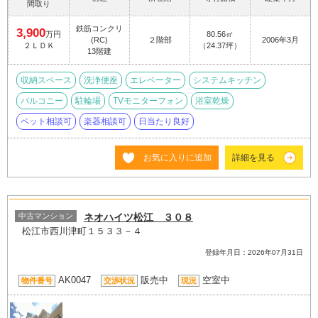
間取り
鉄筋コンクリ
3,900
万円
80.56㎡
(RC)
２階部
2006年3月
２ＬＤＫ
（24.37坪）
13階建
収納スペース
洗浄便座
エレベーター
システムキッチン
バルコニー
駐輪場
TVモニターフォン
浴室乾燥
ペット相談可
楽器相談可
日当たり良好
お気に入りに追加
詳細を見る
中古マンション
ネオハイツ松江 ３０８
松江市西川津町１５３３－４
登録年月日：2026年07月31日
AK0047
販売中
空室中
物件番号
交渉状況
現況