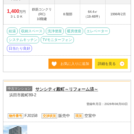
鉄筋コンクリ
1,400
万円
64.4㎡
(RC)
８階部
1996年2月
３ＬＤＫ
（19.48坪）
10階建
給湯
収納スペース
洗浄便座
暖房便座
エレベーター
システムキッチン
TVモニターフォン
日当たり良好
お気に入りに追加
詳細を見る
中古マンション
サンシティ殿町～リフォーム済～
浜田市殿町89-2
登録年月日：2026年08月03日
FJ0158
販売中
空室中
物件番号
交渉状況
現況