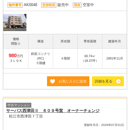
AK0048
販売中
空室中
物件番号
交渉状況
現況
価格
構造
所在階
専有面積
建築年月
間取り
鉄筋コンクリ
980
万円
60.74㎡
(RC)
４階部
1991年11月
３ＬＤＫ
（18.37坪）
５階建
お気に入りに追加
詳細を見る
中古マンション
サーパス西津田Ⅱ ６０９号室 オーナーチェンジ
松江市西津田７丁目
登録年月日：2026年07月31日