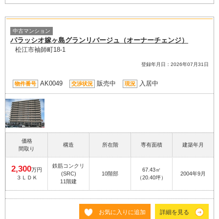
中古マンション
パラッシオ嫁ヶ島グランリバージュ（オーナーチェンジ）
松江市袖師町18-1
登録年月日：2026年07月31日
AK0049
販売中
入居中
物件番号
交渉状況
現況
価格
構造
所在階
専有面積
建築年月
間取り
鉄筋コンクリ
2,300
万円
67.43㎡
(SRC)
10階部
2004年9月
３ＬＤＫ
（20.40坪）
11階建
お気に入りに追加
詳細を見る