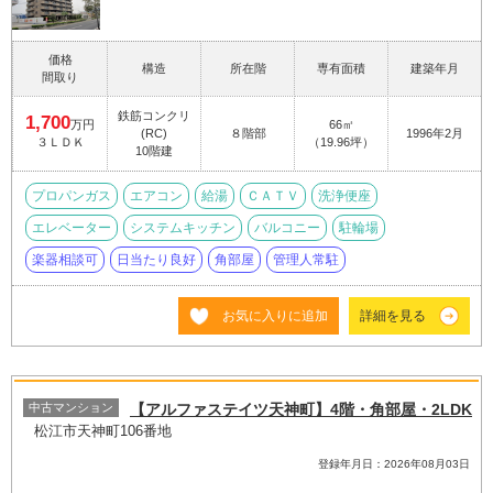
価格
構造
所在階
専有面積
建築年月
間取り
鉄筋コンクリ
1,700
万円
66㎡
(RC)
８階部
1996年2月
３ＬＤＫ
（19.96坪）
10階建
プロパンガス
エアコン
給湯
ＣＡＴＶ
洗浄便座
エレベーター
システムキッチン
バルコニー
駐輪場
楽器相談可
日当たり良好
角部屋
管理人常駐
お気に入りに追加
詳細を見る
中古マンション
【アルファステイツ天神町】4階・角部屋・2LDK
松江市天神町106番地
登録年月日：2026年08月03日