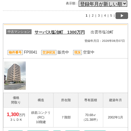
表示順：
1
|
2
|
3
|
4
|
5
|
中古マンション
サーパス塩冶町 1300万円
出雲市塩冶町
登録年月日：2026年08月07日
FP0041
販売中
空室中
物件番号
交渉状況
現況
価格
構造
所在階
専有面積
建築年月
間取り
鉄筋コンクリ
1,300
万円
70.68㎡
(RC)
７階部
2002年1月
３ＬＤＫ
（21.38坪）
10階建