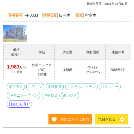
登録年月日：2026年08月07日
FP0033
販売中
空室中
物件番号
交渉状況
現況
価格
構造
所在階
専有面積
建築年月
間取り
鉄筋コンクリ
1,980
万円
76.71㎡
(RC)
４階部
2005年1月
３ＬＤＫ
（23.20坪）
７階建
都市ガス
エアコン
洗浄便座
システムキッチン
バルコニー
TVモニターフォン
浴室乾燥
追い炊き
日当たり良好
お気に入りに追加
詳細を見る