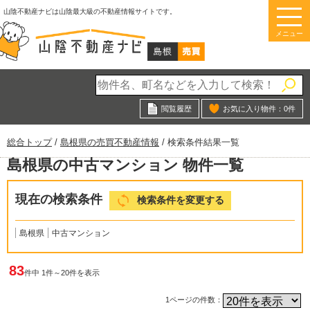
このページの本文へ
山陰不動産ナビは山陰最大級の不動産情報サイトです。
メニュー
閲覧履歴
お気に入り物件：
0
件
現
総合トップ
/
島根県の売買不動産情報
/
検索条件結果一覧
在
島根県の中古マンション 物件一覧
の
位
置：
現在の検索条件
検索条件を変更する
島根県
中古マンション
83
件中 1件～20件を表示
1ページの件数：