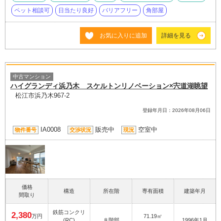
ペット相談可
日当たり良好
バリアフリー
角部屋
お気に入りに追加
詳細を見る
中古マンション
ハイグランディ浜乃木 スケルトンリノベーション×宍道湖眺望
松江市浜乃木967-2
登録年月日：2026年08月06日
IA0008
販売中
空室中
物件番号
交渉状況
現況
価格
構造
所在階
専有面積
建築年月
間取り
鉄筋コンクリ
2,380
万円
71.19㎡
(RC)
８階部
1996年1月