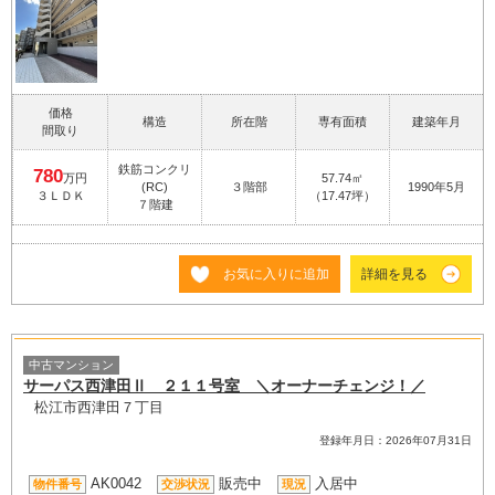
価格
構造
所在階
専有面積
建築年月
間取り
鉄筋コンクリ
780
万円
57.74㎡
(RC)
３階部
1990年5月
３ＬＤＫ
（17.47坪）
７階建
お気に入りに追加
詳細を見る
中古マンション
サーパス西津田Ⅱ ２１１号室 ＼オーナーチェンジ！／
松江市西津田７丁目
登録年月日：2026年07月31日
AK0042
販売中
入居中
物件番号
交渉状況
現況