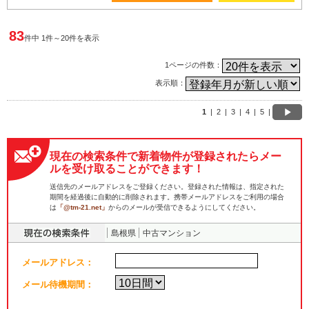
83
件中 1件～20件を表示
1ページの件数：
表示順：
1
|
2
|
3
|
4
|
5
|
現在の検索条件で新着物件が登録されたらメー
ルを受け取ることができます！
送信先のメールアドレスをご登録ください。登録された情報は、指定された
期間を経過後に自動的に削除されます。携帯メールアドレスをご利用の場合
は
「@tm-21.net」
からのメールが受信できるようにしてください。
島根県
中古マンション
メールアドレス：
メール待機期間：