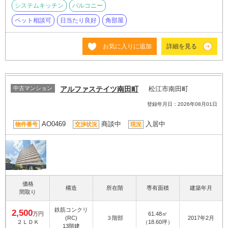
システムキッチン
バルコニー
ペット相談可
日当たり良好
角部屋
お気に入りに追加
詳細を見る
中古マンション
アルファステイツ南田町
松江市南田町
登録年月日：2026年08月01日
AO0469
商談中
入居中
物件番号
交渉状況
現況
価格
構造
所在階
専有面積
建築年月
間取り
鉄筋コンクリ
2,500
万円
61.48㎡
(RC)
３階部
2017年2月
２ＬＤＫ
（18.60坪）
13階建