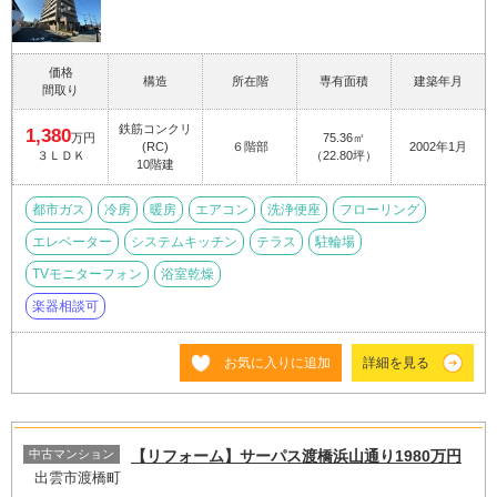
価格
構造
所在階
専有面積
建築年月
間取り
鉄筋コンクリ
1,380
万円
75.36㎡
(RC)
６階部
2002年1月
３ＬＤＫ
（22.80坪）
10階建
都市ガス
冷房
暖房
エアコン
洗浄便座
フローリング
エレベーター
システムキッチン
テラス
駐輪場
TVモニターフォン
浴室乾燥
楽器相談可
お気に入りに追加
詳細を見る
中古マンション
【リフォーム】サーパス渡橋浜山通り1980万円
出雲市渡橋町