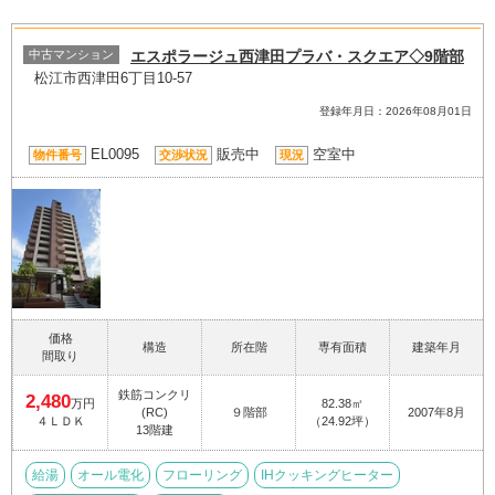
中古マンション
エスポラージュ西津田プラバ・スクエア◇9階部
松江市西津田6丁目10-57
登録年月日：2026年08月01日
EL0095
販売中
空室中
物件番号
交渉状況
現況
価格
構造
所在階
専有面積
建築年月
間取り
鉄筋コンクリ
2,480
万円
82.38㎡
(RC)
９階部
2007年8月
４ＬＤＫ
（24.92坪）
13階建
給湯
オール電化
フローリング
IHクッキングヒーター