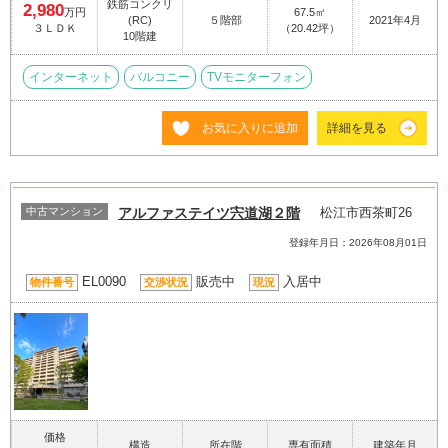
鉄筋コンクリ
2,980
万円
67.5㎡
(RC)
５階部
2021年4月
３ＬＤＫ
（20.42坪）
10階建
インターネット
バルコニー
TVモニターフォン
お気に入りに追加
詳細を見る
中古マンション
アルファステイツ宍道湖２階
松江市西茶町26
登録年月日：2026年08月01日
EL0090
販売中
入居中
物件番号
交渉状況
現況
価格
構造
所在階
専有面積
建築年月