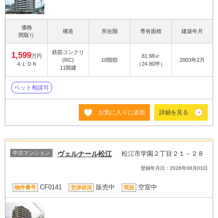
価格
構造
所在階
専有面積
建築年月
間取り
鉄筋コンクリ
1,599
万円
81.98㎡
(RC)
10階部
2003年2月
４ＬＤＫ
（24.80坪）
11階建
ペット相談可
お気に入りに追加
詳細を見る
中古マンション
ヴェルナール松江
松江市学園２丁目２１－２８
登録年月日：2026年08月03日
CF0141
販売中
空室中
物件番号
交渉状況
現況