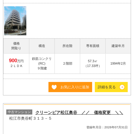
価格
構造
所在階
専有面積
建築年月
間取り
鉄筋コンクリ
900
万円
57.3㎡
(RC)
２階部
1994年2月
２ＬＤＫ
（17.33坪）
９階建
お気に入りに追加
詳細を見る
中古マンション
クリーンピア松江奥谷 ／／ 価格変更 ＼＼
松江市奥谷町３１３－５
登録年月日：2026年07月31日