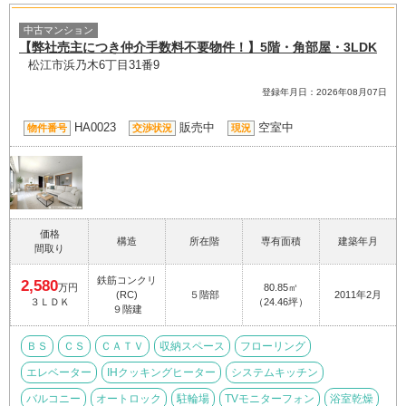
中古マンション
【弊社売主につき仲介手数料不要物件！】5階・角部屋・3LDK
松江市浜乃木6丁目31番9
登録年月日：2026年08月07日
HA0023
販売中
空室中
物件番号
交渉状況
現況
価格
構造
所在階
専有面積
建築年月
間取り
鉄筋コンクリ
2,580
万円
80.85㎡
(RC)
５階部
2011年2月
３ＬＤＫ
（24.46坪）
９階建
ＢＳ
ＣＳ
ＣＡＴＶ
収納スペース
フローリング
エレベーター
IHクッキングヒーター
システムキッチン
バルコニー
オートロック
駐輪場
TVモニターフォン
浴室乾燥