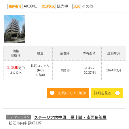
AK0041
販売中
その他
物件番号
交渉状況
現況
価格
構造
所在階
専有面積
建築年月
間取り
鉄筋コンクリ
1,100
万円
67.35㎡
(RC)
６階部
1994年2月
３ＬＤＫ
（20.37坪）
９階建
お気に入りに追加
詳細を見る
中古マンション
ステージア内中原 最上階・南西角部屋
松江市内中原町119