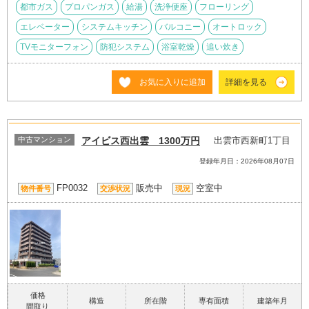
都市ガス
プロパンガス
給湯
洗浄便座
フローリング
エレベーター
システムキッチン
バルコニー
オートロック
TVモニターフォン
防犯システム
浴室乾燥
追い炊き
お気に入りに追加
詳細を見る
中古マンション
アイビス西出雲 1300万円
出雲市西新町1丁目
登録年月日：2026年08月07日
FP0032
販売中
空室中
物件番号
交渉状況
現況
価格
構造
所在階
専有面積
建築年月
間取り