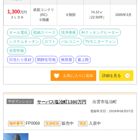
鉄筋コンクリ
1,300
万円
74.37㎡
(RC)
９階部
2005年3月
３ＬＤＫ
（22.50坪）
９階建
オール電化
収納スペース
洗浄便座
IHクッキングヒーター
システムキッチン
ロフト
バルコニー
TVモニターフォン
浴室乾燥
日当たり良好
閑静住宅地
角部屋
最上階
お気に入りに追加
詳細を見る
中古マンション
サーパス塩冶町1380万円
出雲市塩冶町
登録年月日：2026年08月07日
FP0069
販売中
入居中
物件番号
交渉状況
現況