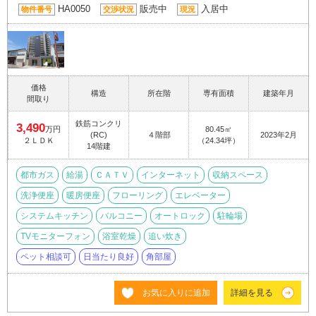
HA0050
販売中
入居中
物件番号
交渉状況
現況
価格
構造
所在階
専有面積
建築年月
間取り
鉄筋コンクリ
3,490
万円
80.45㎡
(RC)
４階部
2023年2月
２ＬＤＫ
（24.34坪）
14階建
都市ガス
給湯
ＣＡＴＶ
インターネット
収納スペース
洗浄便座
暖房便座
フローリング
エレベーター
システムキッチン
バルコニー
オートロック
駐輪場
TVモニターフォン
浴室乾燥
追い炊き
ペット相談可
日当たり良好
角部屋
お気に入りに追加
詳細を見る