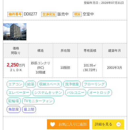
登録年月日：2026年07月31日
DD0277
販売中
空室中
物件番号
交渉状況
現況
価格
構造
所在階
専有面積
建築年月
間取り
鉄筋コンクリ
2,250
万円
101.55㎡
(RC)
10階部
2001年3月
２ＬＤＫ
（30.72坪）
10階建
エアコン
給湯
収納スペース
洗浄便座
フローリング
エレベーター
システムキッチン
バルコニー
オートロック
駐輪場
TVモニターフォン
角部屋
最上階
お気に入りに追加
詳細を見る