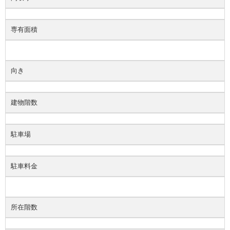
専有面積
向き
建物階数
駐車場
駐車料金
所在階数