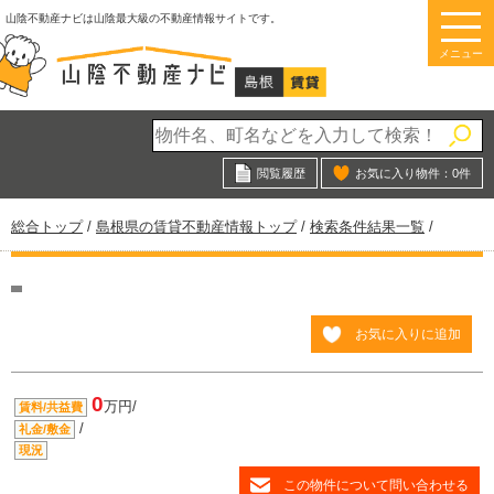
このページの本文へ
山陰不動産ナビは山陰最大級の不動産情報サイトです。
メニュー
閲覧履歴
お気に入り物件：
0
件
現
総合トップ
/
島根県の賃貸不動産情報トップ
/
検索条件結果一覧
/
在
の
位
置：
お気に入りに追加
0
万円/
賃料/共益費
/
礼金/敷金
現況
この物件について問い合わせる