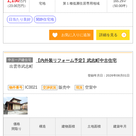
1,150
万円
165.29㎡
宅地
第１種低層住居専用地域
（23.00万円）
（50.00坪）
日当たり良好
閑静住宅地
お気に入りに追加
詳細を見る
中古一戸建住宅
【内外装リフォーム予定】武志町中古住宅
出雲市武志町
登録年月日：2026年08月01日
IC0021
販売中
空室中
物件番号
交渉状況
現況
価格
構造
建物面積
土地面積
建築年月
間取り