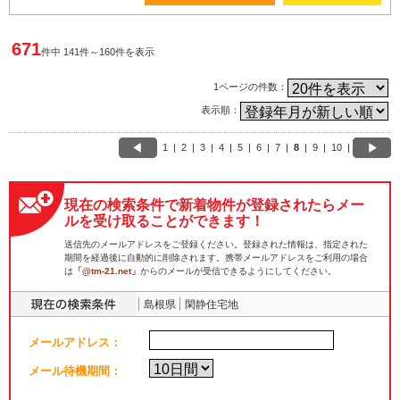
671
件中 141件～160件を表示
1ページの件数：
表示順：
1
|
2
|
3
|
4
|
5
|
6
|
7
|
8
|
9
|
10
|
現在の検索条件で新着物件が登録されたらメー
ルを受け取ることができます！
送信先のメールアドレスをご登録ください。登録された情報は、指定された
期間を経過後に自動的に削除されます。携帯メールアドレスをご利用の場合
は
「@tm-21.net」
からのメールが受信できるようにしてください。
島根県
閑静住宅地
メールアドレス：
メール待機期間：