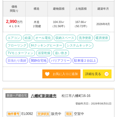
価格
構造
建物面積
土地面積
建築年月
間取り
2,990
万円
木造
104.33㎡
167.66㎡
2026年8月
４ＬＤＫ
２階建
（31.56坪）
（50.72坪）
エアコン
給湯
オール電化
収納スペース
洗浄便座
暖房便座
フローリング
IHクッキングヒーター
システムキッチン
TVモニターフォン
浴室乾燥
追い炊き
日当たり良好
閑静住宅地
バリアフリー
駐車場２台以上
お気に入りに追加
詳細を見る
新築一戸建住宅
八幡町新築建売
松江市八幡町16-16
登録年月日：2026年08月01日
EL0092
販売中
空室中
物件番号
交渉状況
現況