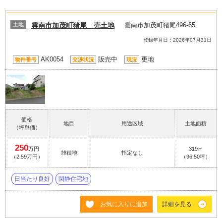
土地
雲南市加茂町猪尾 売土地
雲南市加茂町猪尾496-65
登録年月日：2026年07月31日
AK0054
販売中
更地
物件番号
交渉状況
現況
価格
地目
用途区域
土地面積
（坪単価）
250
万円
319㎡
雑種地
指定なし
（2.59万円）
（96.50坪）
日当たり良好
閑静住宅地
お気に入りに追加
詳細を見る