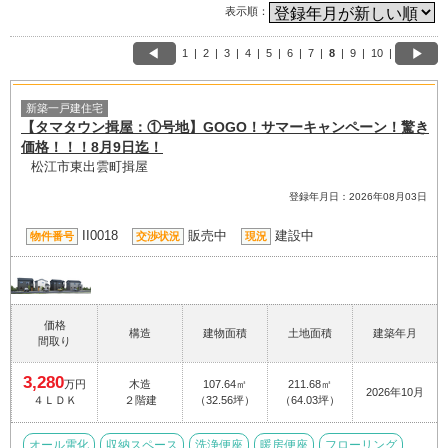
表示順：
1
|
2
|
3
|
4
|
5
|
6
|
7
|
8
|
9
|
10
|
新築一戸建住宅
【タマタウン揖屋：①号地】GOGO！サマーキャンペーン！驚き
価格！！！8月9日迄！
松江市東出雲町揖屋
登録年月日：2026年08月03日
II0018
販売中
建設中
物件番号
交渉状況
現況
価格
構造
建物面積
土地面積
建築年月
間取り
3,280
万円
木造
107.64㎡
211.68㎡
2026年10月
４ＬＤＫ
２階建
（32.56坪）
（64.03坪）
オール電化
収納スペース
洗浄便座
暖房便座
フローリング