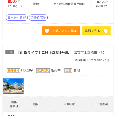
850
万円
165.29㎡
宅地
第１種低層住居専用地域
（17.00万円）
（50.00坪）
日当たり良好
閑静住宅地
お気に入りに追加
詳細を見る
土地
【山陰ライフ】C26上塩冶1号地
出雲市上塩冶町下沢
登録年月日：2026年08月01日
HJ0199
販売中
更地
物件番号
交渉状況
現況
価格
地目
用途区域
土地面積
（坪単価）