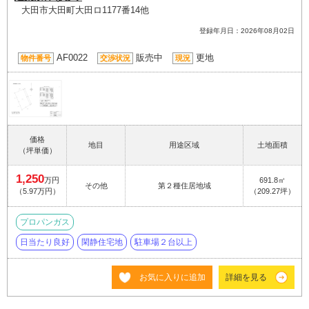
大田市大田町大田ロ1177番14他
登録年月日：2026年08月02日
AF0022
販売中
更地
物件番号
交渉状況
現況
価格
地目
用途区域
土地面積
（坪単価）
1,250
万円
691.8㎡
その他
第２種住居地域
（5.97万円）
（209.27坪）
プロパンガス
日当たり良好
閑静住宅地
駐車場２台以上
お気に入りに追加
詳細を見る