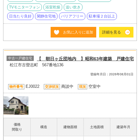
TVモニターフォン
浴室乾燥
追い炊き
日当たり良好
閑静住宅地
バリアフリー
駐車場２台以上
お気に入りに追加
詳細を見る
中古一戸建住宅
【 朝日ヶ丘団地内 】昭和63年建築 戸建住宅
松江市古曽志町 567番地136
登録年月日：2026年08月01日
EJ0022
商談中
空室中
物件番号
交渉状況
現況
価格
構造
建物面積
土地面積
建築年月
間取り