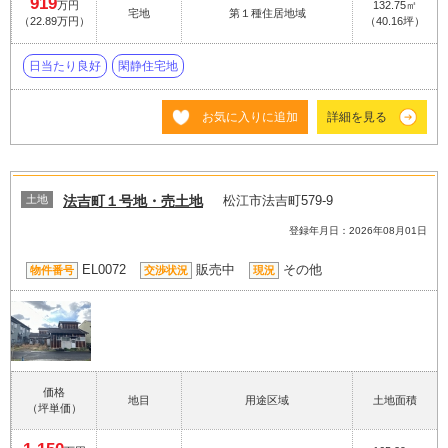
919
万円
132.75㎡
宅地
第１種住居地域
（22.89万円）
（40.16坪）
日当たり良好
閑静住宅地
お気に入りに追加
詳細を見る
土地
法吉町１号地・売土地
松江市法吉町579-9
登録年月日：2026年08月01日
EL0072
販売中
その他
物件番号
交渉状況
現況
価格
地目
用途区域
土地面積
（坪単価）