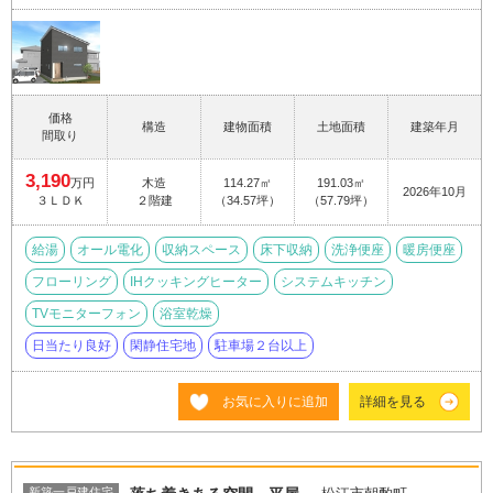
価格
構造
建物面積
土地面積
建築年月
間取り
3,190
万円
木造
114.27㎡
191.03㎡
2026年10月
３ＬＤＫ
２階建
（34.57坪）
（57.79坪）
給湯
オール電化
収納スペース
床下収納
洗浄便座
暖房便座
フローリング
IHクッキングヒーター
システムキッチン
TVモニターフォン
浴室乾燥
日当たり良好
閑静住宅地
駐車場２台以上
お気に入りに追加
詳細を見る
新築一戸建住宅