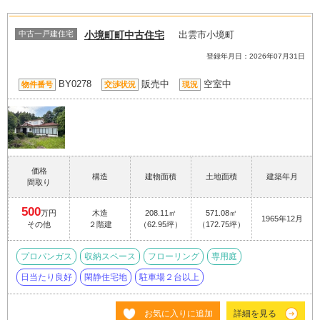
中古一戸建住宅
小境町町中古住宅
出雲市小境町
登録年月日：2026年07月31日
BY0278
販売中
空室中
物件番号
交渉状況
現況
価格
構造
建物面積
土地面積
建築年月
間取り
500
万円
木造
208.11㎡
571.08㎡
1965年12月
その他
２階建
（62.95坪）
（172.75坪）
プロパンガス
収納スペース
フローリング
専用庭
日当たり良好
閑静住宅地
駐車場２台以上
お気に入りに追加
詳細を見る