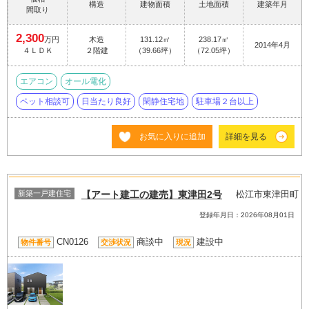
構造
建物面積
土地面積
建築年月
間取り
2,300
万円
木造
131.12㎡
238.17㎡
2014年4月
４ＬＤＫ
２階建
（39.66坪）
（72.05坪）
エアコン
オール電化
ペット相談可
日当たり良好
閑静住宅地
駐車場２台以上
お気に入りに追加
詳細を見る
新築一戸建住宅
【アート建工の建売】東津田2号
松江市東津田町
登録年月日：2026年08月01日
CN0126
商談中
建設中
物件番号
交渉状況
現況