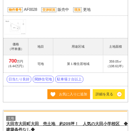
AF0028
販売中
更地
物件番号
交渉状況
現況
価格
地目
用途区域
土地面積
（坪単価）
700
万円
359.05㎡
宅地
第１種住居地域
（6.44万円）
（108.61坪）
日当たり良好
閑静住宅地
駐車場２台以上
お気に入りに追加
詳細を見る
土地
大田市大田町大田 売土地 約209坪！ 人気の大田小学校区 ◆
建築条件なし◆