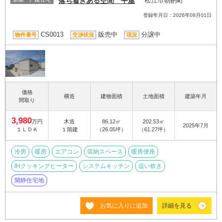
落ち着きある空間 平屋
松江市朝酌町
登録年月日：2026年08月01日
CS0013
販売中
分譲中
物件番号
交渉状況
現況
価格
構造
建物面積
土地面積
建築年月
間取り
3,980
万円
木造
86.12㎡
202.53㎡
2025年7月
１ＬＤＫ
１階建
（26.05坪）
（61.27坪）
冷房
暖房
エアコン
収納スペース
暖房便座
IHクッキングヒーター
システムキッチン
追い炊き
閑静住宅地
お気に入りに追加
詳細を見る