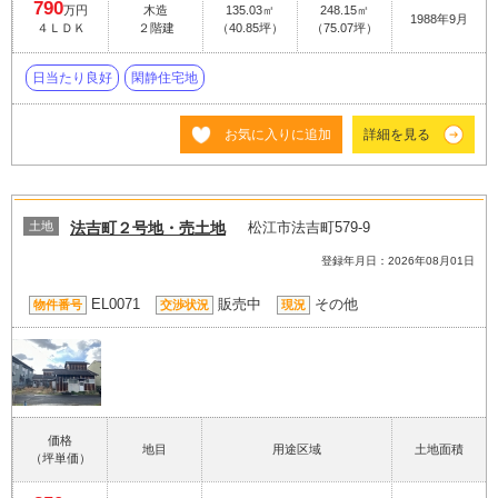
790
万円
木造
135.03㎡
248.15㎡
1988年9月
４ＬＤＫ
２階建
（40.85坪）
（75.07坪）
日当たり良好
閑静住宅地
お気に入りに追加
詳細を見る
土地
法吉町２号地・売土地
松江市法吉町579-9
登録年月日：2026年08月01日
EL0071
販売中
その他
物件番号
交渉状況
現況
価格
地目
用途区域
土地面積
（坪単価）