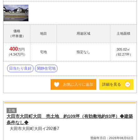
価格
地目
用途区域
土地面積
（坪単価）
400
万円
305.02㎡
宅地
指定なし
（4.34万円）
（92.27坪）
日当たり良好
閑静住宅地
お気に入りに追加
詳細を見る
土地
大田市大田町大田 売土地 約109坪（有効敷地約93坪）◆建築
条件なし◆
大田市大田町大田イ292番7
登録年月日：2026年08月02日