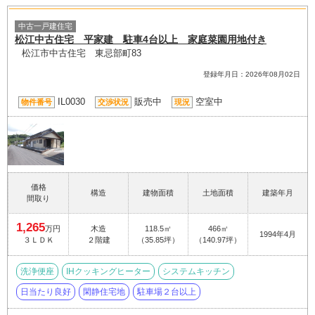
中古一戸建住宅
松江中古住宅 平家建 駐車4台以上 家庭菜園用地付き
松江市中古住宅 東忌部町83
登録年月日：2026年08月02日
IL0030
販売中
空室中
物件番号
交渉状況
現況
価格
構造
建物面積
土地面積
建築年月
間取り
1,265
万円
木造
118.5㎡
466㎡
1994年4月
３ＬＤＫ
２階建
（35.85坪）
（140.97坪）
洗浄便座
IHクッキングヒーター
システムキッチン
日当たり良好
閑静住宅地
駐車場２台以上