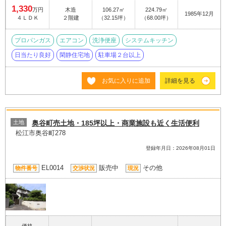
1,330
万円
木造
106.27㎡
224.79㎡
1985年12月
４ＬＤＫ
２階建
（32.15坪）
（68.00坪）
プロパンガス
エアコン
洗浄便座
システムキッチン
日当たり良好
閑静住宅地
駐車場２台以上
お気に入りに追加
詳細を見る
土地
奥谷町売土地・185坪以上・商業施設も近く生活便利
松江市奥谷町278
登録年月日：2026年08月01日
EL0014
販売中
その他
物件番号
交渉状況
現況