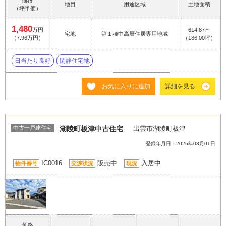
価格
地目
用途区域
土地面積
（坪単価）
1,480
万円
614.87㎡
宅地
第１種中高層住居専用地域
（7.96万円）
（186.00坪）
日当たり良好
閑静住宅地
お気に入りに追加
詳細を見る
中古一戸建住宅
湖陵町板津中古住宅
出雲市湖陵町板津
登録年月日：2026年08月01日
IC0016
販売中
入居中
物件番号
交渉状況
現況
価格