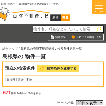
このページの本文へ
山陰不動産ナビは山陰最大級の不動産情報サイトです。
メニュー
閲覧履歴
お気に入り物件：
0
件
現
総合トップ
/
島根県の売買不動産情報
/
検索条件結果一覧
在
島根県の 物件一覧
の
位
置：
現在の検索条件
検索条件を変更する
島根県
閑静住宅地
671
件中 141件～160件を表示
1ページの件数：