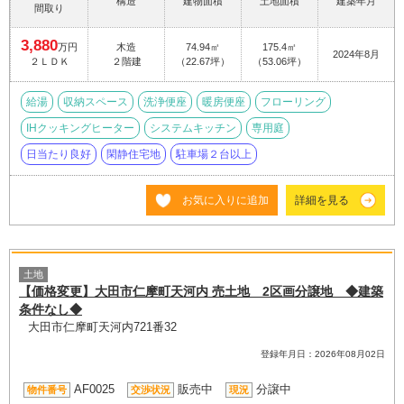
構造
建物面積
土地面積
建築年月
間取り
3,880
万円
木造
74.94㎡
175.4㎡
2024年8月
２ＬＤＫ
２階建
（22.67坪）
（53.06坪）
給湯
収納スペース
洗浄便座
暖房便座
フローリング
IHクッキングヒーター
システムキッチン
専用庭
日当たり良好
閑静住宅地
駐車場２台以上
お気に入りに追加
詳細を見る
土地
【価格変更】大田市仁摩町天河内 売土地 2区画分譲地 ◆建築
条件なし◆
大田市仁摩町天河内721番32
登録年月日：2026年08月02日
AF0025
販売中
分譲中
物件番号
交渉状況
現況