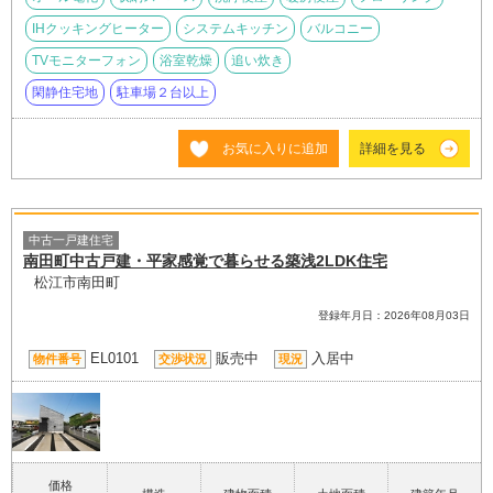
IHクッキングヒーター
システムキッチン
バルコニー
TVモニターフォン
浴室乾燥
追い炊き
閑静住宅地
駐車場２台以上
お気に入りに追加
詳細を見る
中古一戸建住宅
南田町中古戸建・平家感覚で暮らせる築浅2LDK住宅
松江市南田町
登録年月日：2026年08月03日
EL0101
販売中
入居中
物件番号
交渉状況
現況
価格