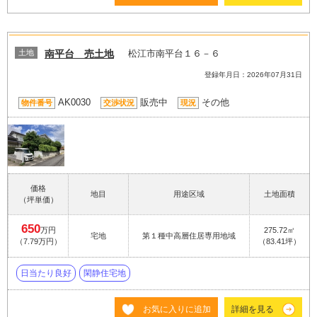
土地
南平台 売土地
松江市南平台１６－６
登録年月日：2026年07月31日
AK0030
販売中
その他
物件番号
交渉状況
現況
価格
地目
用途区域
土地面積
（坪単価）
650
万円
275.72㎡
宅地
第１種中高層住居専用地域
（7.79万円）
（83.41坪）
日当たり良好
閑静住宅地
お気に入りに追加
詳細を見る