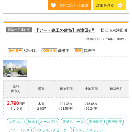
お気に入りに追加
詳細を見る
新築一戸建住宅
【アート建工の建売】東津田6号
松江市東津田町
登録年月日：2026年08月02日
CN0118
商談中
建設中
物件番号
交渉状況
現況
価格
構造
建物面積
土地面積
建築年月
間取り
2,790
万円
木造
104.33㎡
215.68㎡
４ＬＤＫ
２階建
（31.56坪）
（65.24坪）
エアコン
給湯
オール電化
収納スペース
洗浄便座
暖房便座
フローリング
IHクッキングヒーター
システムキッチン